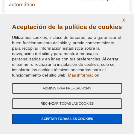
automático
Disolvente armonizador en spray para tonos para
X
homogeneizar el repintado de las partes de la carrocería y pulir
Aceptación de la política de cookies
perfectamente la superficie coloreada, imprescindible en el
retoque del automóvill
Utilizamos cookies, incluso de terceros, para garantizar el
buen funcionamiento del sitio y, previo consentimiento,
11,86 €
para recopilar información estadística sobre la
IVA incluido
navegación del sitio y para mostrar mensajes
personalizados y en línea con tus preferencias. Al cerrar
el banner o rechazar la instalación de cookies, solo se
instalarán las cookies técnicas necesarias para el
funcionamiento del sitio web.
Más información
ADMINISTRAR PREFERENCIAS
RECHAZAR TODAS LAS COOKIES
VUESTRA RESEÑAS
ACEPTAR TODAS LAS COOKIES
5
Carlos Manuel
25 ago. 2021