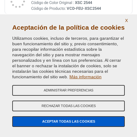
Código de Color Original :
XSC 2544
Código de Producto:
VCD-FEU-XSC2544
X
JAVA BLUE MICA MET. (VEDI FEU C3 4570)
Aceptación de la política de cookies
Código de Color Original :
C
Utilizamos cookies, incluso de terceros, para garantizar el
Código de Producto:
VCD-FEU-C
buen funcionamiento del sitio y, previo consentimiento,
para recopilar información estadística sobre la
navegación del sitio y para mostrar mensajes
JEANS BLUE MET.
personalizados y en línea con tus preferencias. Al cerrar
Código de Color Original :
5DVEWWA
el banner o rechazar la instalación de cookies, solo se
Código de Producto:
VCD-FA-5DVEWWA
instalarán las cookies técnicas necesarias para el
funcionamiento del sitio web.
Más información
JEWEL GREEN MET(VEDI FEU 8A 4798)
ADMINISTRAR PREFERENCIAS
Código de Color Original :
19W
Código de Producto:
VCD-FEU-19W
RECHAZAR TODAS LAS COOKIES
JUICE GREEN MET. XSC2790
ACEPTAR TODAS LAS COOKIES
Código de Color Original :
PC8C
Código de Producto:
VCD-FEU-PC8C