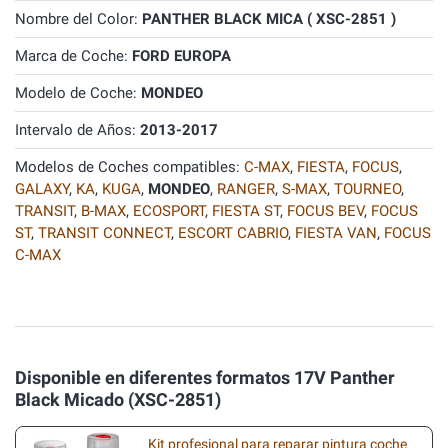
Nombre del Color:
PANTHER BLACK MICA ( XSC-2851 )
Marca de Coche:
FORD EUROPA
Modelo de Coche:
MONDEO
Intervalo de Años:
2013-2017
Modelos de Coches compatibles:
C-MAX
,
FIESTA
,
FOCUS
,
GALAXY
,
KA
,
KUGA
,
MONDEO
,
RANGER
,
S-MAX
,
TOURNEO
,
TRANSIT
,
B-MAX
,
ECOSPORT
,
FIESTA ST
,
FOCUS BEV
,
FOCUS
ST
,
TRANSIT CONNECT
,
ESCORT CABRIO
,
FIESTA VAN
,
FOCUS
C-MAX
Disponible en diferentes formatos 17V Panther
Black Micado (XSC-2851)
Kit profesional para reparar pintura coche