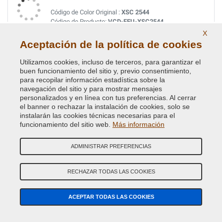
Código de Color Original :
XSC 2544
Código de Producto:
VCD-FEU-XSC2544
X
Aceptación de la política de cookies
JAVA BLUE MICA MET. (VEDI FEU C3 4570)
Utilizamos cookies, incluso de terceros, para garantizar el
Código de Color Original :
C
buen funcionamiento del sitio y, previo consentimiento,
Código de Producto:
VCD-FEU-C
para recopilar información estadística sobre la
navegación del sitio y para mostrar mensajes
JEANS BLUE MET.
personalizados y en línea con tus preferencias. Al cerrar
el banner o rechazar la instalación de cookies, solo se
Código de Color Original :
5DVEWWA
instalarán las cookies técnicas necesarias para el
Código de Producto:
VCD-FA-5DVEWWA
funcionamiento del sitio web.
Más información
JEWEL GREEN MET(VEDI FEU 8A 4798)
ADMINISTRAR PREFERENCIAS
Código de Color Original :
19W
Código de Producto:
VCD-FEU-19W
RECHAZAR TODAS LAS COOKIES
JUICE GREEN MET. XSC2790
ACEPTAR TODAS LAS COOKIES
Código de Color Original :
PC8C
Código de Producto:
VCD-FEU-PC8C