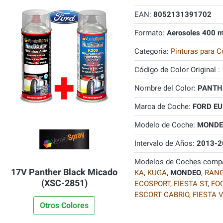
EAN:
8052131391702
Formato:
Aerosoles 400 m
Categoria:
Pinturas para C
Código de Color Original :
Nombre del Color:
PANTHE
Marca de Coche:
FORD E
Modelo de Coche:
MONDE
Intervalo de Años:
2013-2
Modelos de Coches compa
17V Panther Black Micado
KA
,
KUGA
,
MONDEO
,
RAN
(XSC-2851)
ECOSPORT
,
FIESTA ST
,
FO
ESCORT CABRIO
,
FIESTA 
Otros Colores