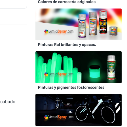
Colores de carrocería originales
Pinturas Ral brillantes y opacas.
Pinturas y pigmentos fosforescentes
 acabado