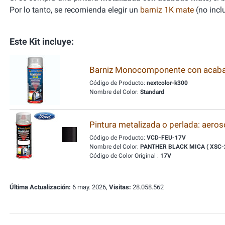
Por lo tanto, se recomienda elegir un
barniz 1K mate
(no inclu
Este Kit incluye:
Barniz Monocomponente con acabado
Código de Producto:
nextcolor-k300
Nombre del Color:
Standard
Pintura metalizada o perlada: aeros
Código de Producto:
VCD-FEU-17V
Nombre del Color:
PANTHER BLACK MICA ( XSC-
Código de Color Original :
17V
Última Actualización:
6 may. 2026,
Visitas:
28.058.562