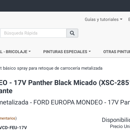
Guías y tutoriales
search
Buscar
L - BRICOLAJE
PINTURAS ESPECIALES
OTRAS PINTU
it básico spray para retoque de carrocería metalizada
O - 17V Panther Black Micado (XSC-285
lante
ía metalizada ‐ FORD EUROPA MONDEO ‐ 17V Pa
mentarios
)
Disponibil
Precio Un
-VCD-FEU-17V