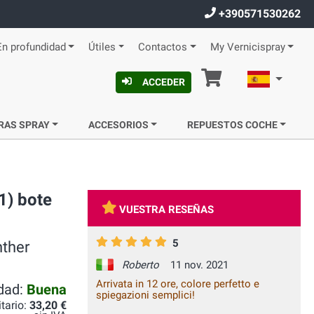
+390571530262
En profundidad
Útiles
Contactos
My Vernicispray
Cesta
Español
ACCEDER
RAS SPRAY
ACCESORIOS
REPUESTOS COCHE
1) bote
VUESTRA RESEÑAS
5
nther
Roberto
11 nov. 2021
Arrivata in 12 ore, colore perfetto e
idad:
Buena
spiegazioni semplici!
itario:
33,20 €