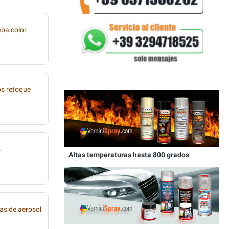
eba color
os retoque
o
Altas temperaturas hasta 800 grados
as de aerosol