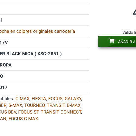
l
oche en colores originales carrocería
Válido 
AÑADIR A
17V
R BLACK MICA ( XSC-2851 )
UROPA
O
017
tibles:
C-MAX
,
FIESTA
,
FOCUS
,
GALAXY
,
GER
,
S-MAX
,
TOURNEO
,
TRANSIT
,
B-MAX
,
CUS BEV
,
FOCUS ST
,
TRANSIT CONNECT
,
VAN
,
FOCUS C-MAX