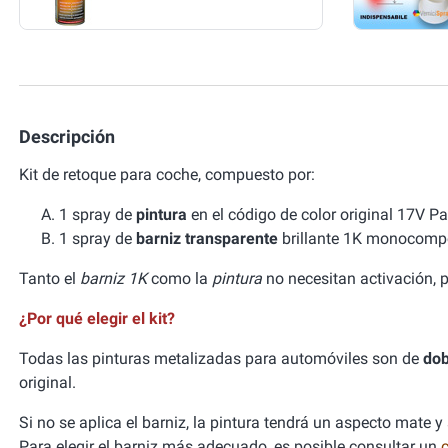
Descripción
Kit de retoque para coche, compuesto por:
1 spray de
pintura
en el código de color original 17
1 spray de
barniz transparente
brillante 1K monocomp
Tanto el
barniz 1K
como la
pintura
no necesitan activación, p
¿Por qué elegir el kit?
Todas las pinturas metalizadas para automóviles son de
dob
original.
Si no se aplica el barniz, la pintura tendrá un aspecto mate y
Para elegir el barniz más adecuado, es posible consultar un