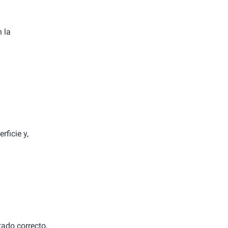
 la
rficie y,
tado correcto.