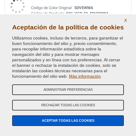
Código de Color Original :
5DVEWWA
Código de Producto:
Kit1-VCD-FA-5DVEWWA
X
Aceptación de la política de cookies
JEWEL GREEN MET(VEDI FEU 8A 4798)
Utilizamos cookies, incluso de terceros, para garantizar el
Código de Color Original :
19W
buen funcionamiento del sitio y, previo consentimiento,
Código de Producto:
Kit1-VCD-FEU-19W
para recopilar información estadística sobre la
navegación del sitio y para mostrar mensajes
personalizados y en línea con tus preferencias. Al cerrar
JUICE GREEN MET. XSC2790
el banner o rechazar la instalación de cookies, solo se
Código de Color Original :
PC8C
instalarán las cookies técnicas necesarias para el
Código de Producto:
Kit1-VCD-FEU-PC8C
funcionamiento del sitio web.
Más información
ADMINISTRAR PREFERENCIAS
JUICE GREEN MET. XSC2790
Código de Color Original :
34
Código de Producto:
RECHAZAR TODAS LAS COOKIES
Kit1-VCD-FEU-34
JUICE GREEN MET. (VEDI FEU 34 4637)
ACEPTAR TODAS LAS COOKIES
Código de Color Original :
XSC 2790