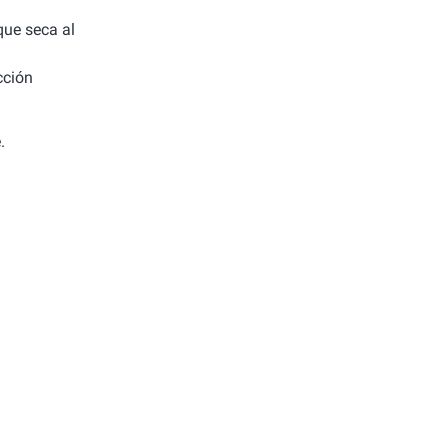
 que seca al
cción
.