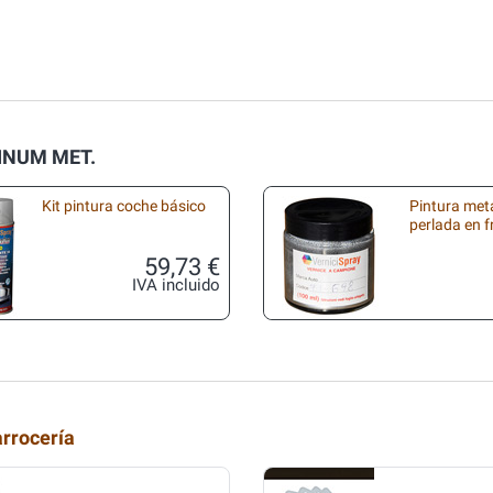
TINUM MET.
Kit pintura coche básico
Pintura met
perlada en 
59,73 €
IVA incluido
arrocería