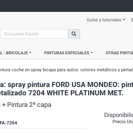
Guías y tutoriales
search
Buscar
L - BRICOLAJE
PINTURAS ESPECIALES
OTRAS PINTU
intura coche en spray bicapa para autos: colores metálicos y perla
da: spray pintura FORD USA MONDEO: pin
 metalizado 7204 WHITE PLATINUM MET.
 + Pintura 2ª capa
Disponibil
Precio Un
FA-7204