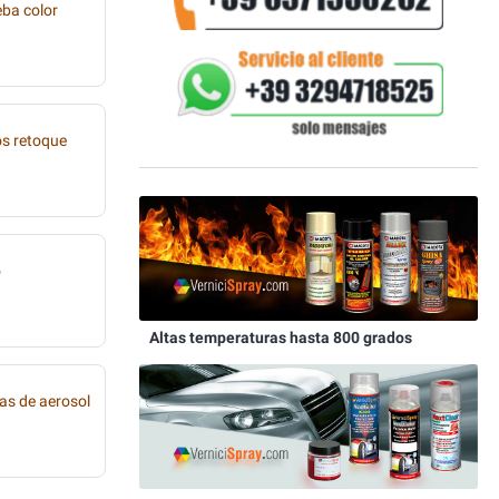
eba color
os retoque
o
Altas temperaturas hasta 800 grados
as de aerosol