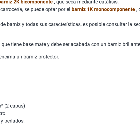
barniz 2K bicomponente
, que seca mediante catálisis.
carrocería, se puede optar por el
barniz 1K monocomponente
,
e barniz y todas sus características, es posible consultar la se
ca que tiene base mate y debe ser acabada con un barniz brillante
a encima un barniz protector.
² (2 capas).
tro.
y perlados.