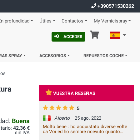
+390571530262
En profundidad
Útiles
Contactos
My Vernicispray
Cesta
Español
ACCEDER
RAS SPRAY
ACCESORIOS
REPUESTOS COCHE
dos
tura
VUESTRA RESEÑAS
5
Alberto
25 ago. 2022
idad:
Buena
Molto bene : ho acquistato diverse volte
itario:
42,36 €
da Voi ed ho sempre ricevuto quanto
sin IVA
specificatamente richiesto ,ottimi