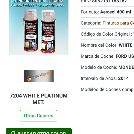
EAN:
8052131168267
Formato:
Aerosol 400 ml
Categoria:
Pinturas para C
Código de Color Original :
Nombre del Color:
WHITE 
Marca de Coche:
FORD U
Modelo de Coche:
MONDE
Intervalo de Años:
2014
Modelos de Coches compa
7204 WHITE PLATINUM
MET.
Otros Colores
BUSCAR OTRO COLOR