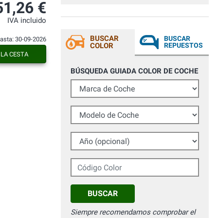
prodotti per ritocchi e riparazione
51,26 €
carrozzeria auto . Sicuramente acquisterò
ancora da Voi in futuro !
IVA incluido
BUSCAR
BUSCAR
hasta: 30-09-2026
COLOR
REPUESTOS
 LA CESTA
BÚSQUEDA GUIADA COLOR DE COCHE
Marca de Coche
Modelo de Coche
Año (opcional)
Código Color
BUSCAR
Siempre recomendamos comprobar el