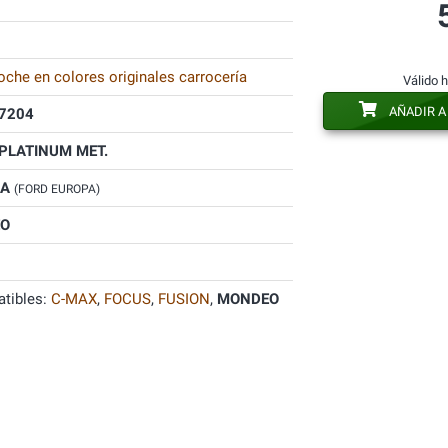
oche en colores originales carrocería
Válido 
AÑADIR A
7204
PLATINUM MET.
SA
(FORD EUROPA)
O
tibles:
C-MAX
,
FOCUS
,
FUSION
,
MONDEO