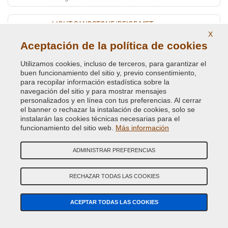
LIGHT SANDSTONE/BEIGE MET.
X
Código de Color Original :
FKG
Aceptación de la política de cookies
Código de Producto:
VCD-CHA-FKG
Utilizamos cookies, incluso de terceros, para garantizar el
buen funcionamiento del sitio y, previo consentimiento,
LIMITED BRIGHT SILVER MET (WHEEL)
para recopilar información estadística sobre la
navegación del sitio y para mostrar mensajes
Código de Color Original :
TAE
personalizados y en línea con tus preferencias. Al cerrar
Código de Producto:
VCD-CHA-TAE
el banner o rechazar la instalación de cookies, solo se
instalarán las cookies técnicas necesarias para el
LIQUID CHARCOAL/GREY MET.
funcionamiento del sitio web.
Más información
Código de Color Original :
HAV
ADMINISTRAR PREFERENCIAS
Código de Producto:
VCD-CHA-HAV
RECHAZAR TODAS LAS COOKIES
LT.DRIFT.SATIN GLOW MET.(VEDI CHA FK)
Código de Color Original :
PFK
ACEPTAR TODAS LAS COOKIES
Código de Producto:
VCD-CHA-PFK