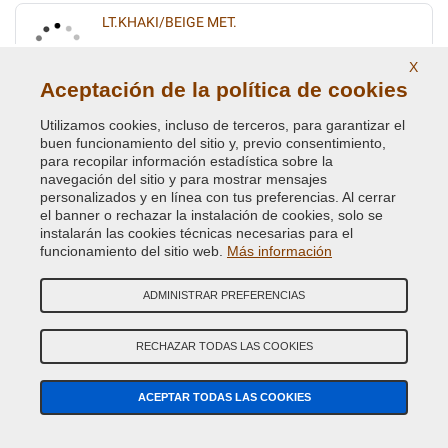
LT.KHAKI/BEIGE MET.
Código de Color Original :
AJC
X
Código de Producto:
VCD-CHA-AJC
Aceptación de la política de cookies
LT.MONTEGO BLUE PRL. MET.
Utilizamos cookies, incluso de terceros, para garantizar el
buen funcionamiento del sitio y, previo consentimiento,
Código de Color Original :
CH
para recopilar información estadística sobre la
Código de Producto:
VCD-CHA-CH
navegación del sitio y para mostrar mensajes
personalizados y en línea con tus preferencias. Al cerrar
el banner o rechazar la instalación de cookies, solo se
LT.MYNX PEARL MET. (JEEP)
instalarán las cookies técnicas necesarias para el
funcionamiento del sitio web.
Más información
Código de Color Original :
V1/89
Código de Producto:
VCD-CHA-V1/89
ADMINISTRAR PREFERENCIAS
LUXURY/RUGGER BROWN MET.
RECHAZAR TODAS LAS COOKIES
Código de Color Original :
PTW
Código de Producto:
VCD-CHA-PTW
ACEPTAR TODAS LAS COOKIES
LUXURY/RUGGER BROWN MET.