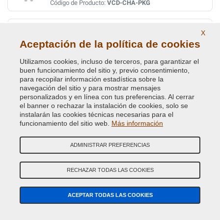
Código de Producto:
VCD-CHA-PKG
LIGHT SANDSTONE/BEIGE MET.
X
Aceptación de la política de cookies
Código de Color Original :
FKG
Código de Producto:
VCD-CHA-FKG
Utilizamos cookies, incluso de terceros, para garantizar el
buen funcionamiento del sitio y, previo consentimiento,
LIMITED BRIGHT SILVER MET (WHEEL)
para recopilar información estadística sobre la
navegación del sitio y para mostrar mensajes
Código de Color Original :
TAE
personalizados y en línea con tus preferencias. Al cerrar
Código de Producto:
VCD-CHA-TAE
el banner o rechazar la instalación de cookies, solo se
instalarán las cookies técnicas necesarias para el
funcionamiento del sitio web.
Más información
LIQUID CHARCOAL/GREY MET.
Código de Color Original :
HAV
ADMINISTRAR PREFERENCIAS
Código de Producto:
VCD-CHA-HAV
RECHAZAR TODAS LAS COOKIES
LT.DRIFT.SATIN GLOW MET.(VEDI CHA FK)
Código de Color Original :
PFK
ACEPTAR TODAS LAS COOKIES
Código de Producto:
VCD-CHA-PFK