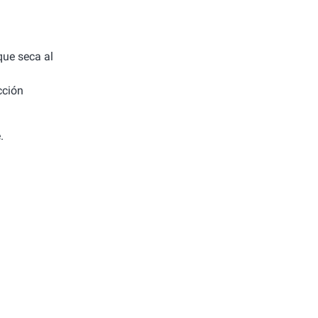
 que seca al
cción
.