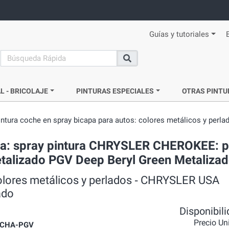
Guías y tutoriales
search
Buscar
L - BRICOLAJE
PINTURAS ESPECIALES
OTRAS PINTU
intura coche en spray bicapa para autos: colores metálicos y perla
da: spray pintura CHRYSLER CHEROKEE: p
etalizado PGV Deep Beryl Green Metaliza
colores metálicos y perlados ‐ CHRYSLER USA
ado
Disponibil
Precio Un
CHA-PGV