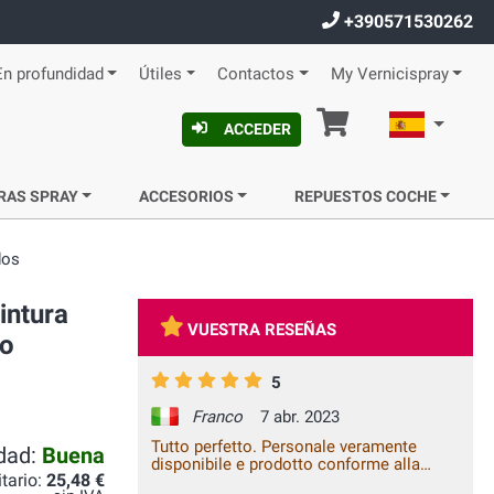
+390571530262
En profundidad
Útiles
Contactos
My Vernicispray
Cesta
Español
ACCEDER
RAS SPRAY
ACCESORIOS
REPUESTOS COCHE
dos
intura
VUESTRA RESEÑAS
do
5
Franco
7 abr. 2023
Tutto perfetto. Personale veramente
idad:
Buena
disponibile e prodotto conforme alla
itario:
25,48 €
descrizione