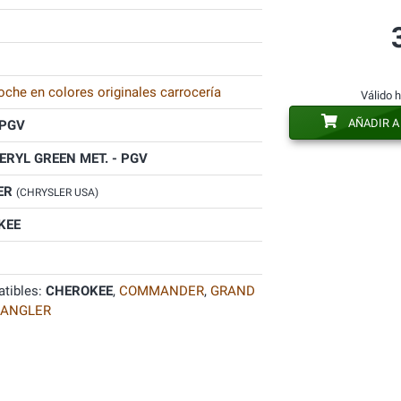
oche en colores originales carrocería
Válido 
AÑADIR A
PGV
ERYL GREEN MET. - PGV
ER
(CHRYSLER USA)
KEE
tibles:
CHEROKEE
,
COMMANDER
,
GRAND
ANGLER