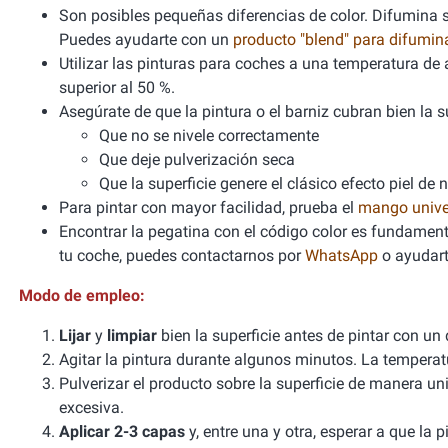
Son posibles pequeñas diferencias de color. Difumina si
Puedes ayudarte con un
producto "blend" para difumi
Utilizar las pinturas para coches a una temperatura 
superior al 50 %.
Asegúrate de que la pintura o el barniz cubran bien la sup
Que no se nivele correctamente
Que deje pulverización seca
Que la superficie genere el clásico efecto piel de 
Para pintar con mayor facilidad, prueba el
mango unive
Encontrar la pegatina con el código color es fundamenta
tu coche, puedes contactarnos por
WhatsApp
o ayudart
Modo de empleo:
Lijar
y
limpiar
bien la superficie antes de pintar con un
Agitar la pintura durante algunos minutos. La tempera
Pulverizar el producto sobre la superficie de manera un
excesiva.
Aplicar 2-3 capas
y, entre una y otra, esperar a que la