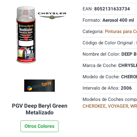
EAN:
8052131633734
Formato:
Aerosol 400 ml
Categoria:
Pinturas para C
Código de Color Original :
Nombre del Color:
DEEP B
Marca de Coche:
CHRYSL
Modelo de Coche:
CHERO
Intervalo de Años:
2006
Modelos de Coches compa
PGV Deep Beryl Green
CHEROKEE
,
VOYAGER
,
WR
Metalizado
Otros Colores