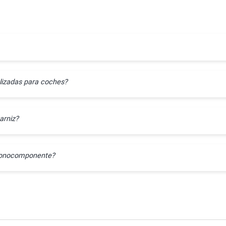
lizadas para coches?
arniz?
l monocomponente?