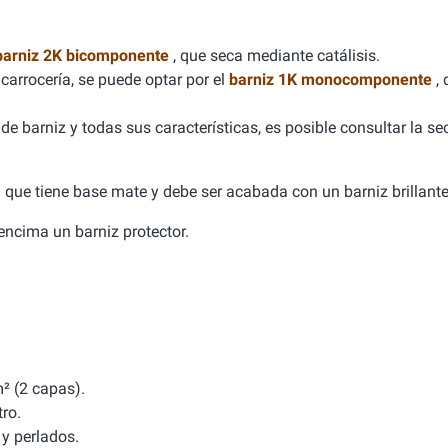
barniz 2K bicomponente
, que seca mediante catálisis.
carrocería, se puede optar por el
barniz 1K monocomponente
,
e barniz y todas sus características, es posible consultar la se
ca que tiene base mate y debe ser acabada con un barniz brillante
a encima un barniz protector.
² (2 capas).
tro.
y perlados.