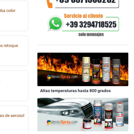
eba color
os retoque
o
Altas temperaturas hasta 800 grados
as de aerosol