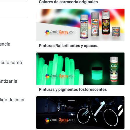
Colores de carrocería originales
encia
Pinturas Ral brillantes y opacas.
hículo como
ntizar la
Pinturas y pigmentos fosforescentes
igo de color.