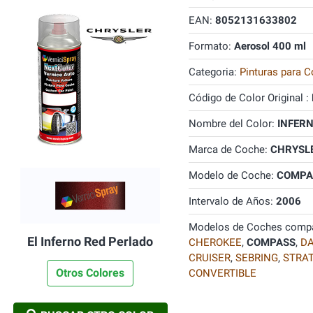
EAN:
8052131633802
Formato:
Aerosol 400 ml
Categoria:
Pinturas para C
Código de Color Original :
Nombre del Color:
INFERN
Marca de Coche:
CHRYSL
Modelo de Coche:
COMPA
Intervalo de Años:
2006
Modelos de Coches compa
El Inferno Red Perlado
CHEROKEE
,
COMPASS
,
D
CRUISER
,
SEBRING
,
STRA
Otros Colores
CONVERTIBLE