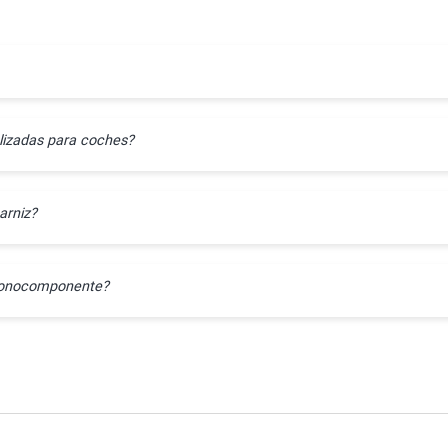
lizadas para coches?
arniz?
l monocomponente?