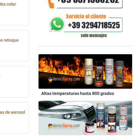
eba color
os retoque
o
Altas temperaturas hasta 800 grados
as de aerosol