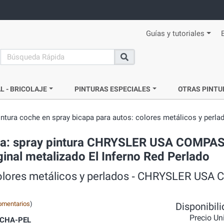
Guías y tutoriales
search
Buscar
L - BRICOLAJE
PINTURAS ESPECIALES
OTRAS PINTU
intura coche en spray bicapa para autos: colores metálicos y perla
ada: spray pintura CHRYSLER USA COMPA
ginal metalizado El Inferno Red Perlado
 colores metálicos y perlados ‐ CHRYSLER US
omentarios
)
Disponibil
Precio Un
CHA-PEL