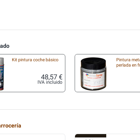
lado
Kit pintura coche básico
Pintura met
perlada en 
48,57 €
IVA incluido
arrocería