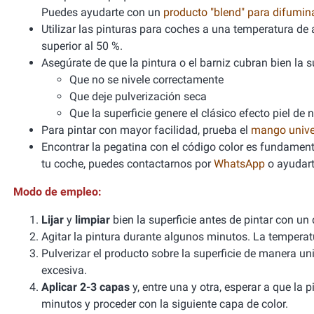
Puedes ayudarte con un
producto "blend" para difumi
Utilizar las pinturas para coches a una temperatura 
superior al 50 %.
Asegúrate de que la pintura o el barniz cubran bien la sup
Que no se nivele correctamente
Que deje pulverización seca
Que la superficie genere el clásico efecto piel de 
Para pintar con mayor facilidad, prueba el
mango unive
Encontrar la pegatina con el código color es fundamenta
tu coche, puedes contactarnos por
WhatsApp
o ayudart
Modo de empleo:
Lijar
y
limpiar
bien la superficie antes de pintar con un
Agitar la pintura durante algunos minutos. La tempera
Pulverizar el producto sobre la superficie de manera un
excesiva.
Aplicar 2-3 capas
y, entre una y otra, esperar a que la
minutos y proceder con la siguiente capa de color.