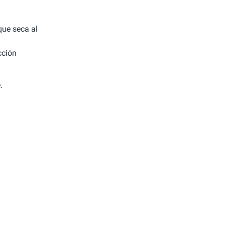
 que seca al
cción
.