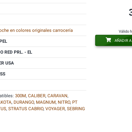
oche en colores originales carrocería
Válido 
AÑADIR A
PEL
O RED PRL. - EL
ER USA
SS
tibles:
300M
,
CALIBER
,
CARAVAN
,
AKOTA
,
DURANGO
,
MAGNUM
,
NITRO
,
PT
TUS
,
STRATUS CABRIO
,
VOYAGER
,
SEBRING