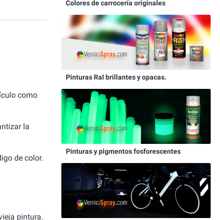
Colores de carrocería originales
Pinturas Ral brillantes y opacas.
hículo como
ntizar la
Pinturas y pigmentos fosforescentes
igo de color.
ieja pintura.