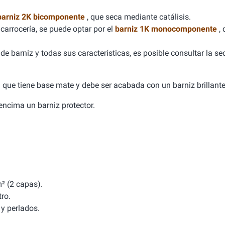
barniz 2K bicomponente
, que seca mediante catálisis.
carrocería, se puede optar por el
barniz 1K monocomponente
,
e barniz y todas sus características, es posible consultar la se
ca que tiene base mate y debe ser acabada con un barniz brillante
a encima un barniz protector.
² (2 capas).
tro.
y perlados.