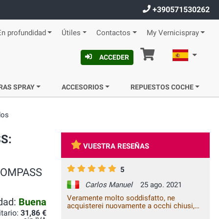
+390571530262
En profundidad
Útiles
Contactos
My Vernicispray
Cesta
Español
ACCEDER
RAS SPRAY
ACCESORIOS
REPUESTOS COCHE
dos
SS:
VUESTRA RESEÑAS
5
A COMPASS
Carlos Manuel
25 ago. 2021
Veramente molto soddisfatto, ne
idad:
Buena
acquisterei nuovamente a occhi chiusi,
itario:
31,86 €
top ragazzi...