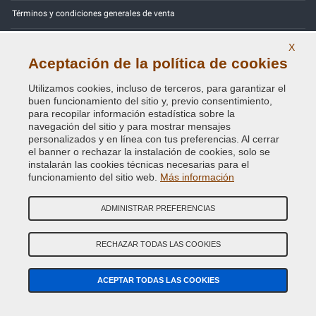
Términos y condiciones generales de venta
Nuestras reseñas
X
Aceptación de la política de cookies
Mapa Web
Utilizamos cookies, incluso de terceros, para garantizar el
Contactos
buen funcionamiento del sitio y, previo consentimiento,
para recopilar información estadística sobre la
navegación del sitio y para mostrar mensajes
Códigos de color
personalizados y en línea con tus preferencias. Al cerrar
el banner o rechazar la instalación de cookies, solo se
Política de Privacidad - RGPD
instalarán las cookies técnicas necesarias para el
funcionamiento del sitio web.
Más información
ADMINISTRAR PREFERENCIAS
Copyright © 2014 - 2026. All Rights Reserved.
Visitantes En Línea: 623
RECHAZAR TODAS LAS COOKIES
Credits:
E-COMIT
ACEPTAR TODAS LAS COOKIES
SÍguenos en nuestras redes sociales