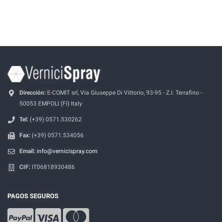
Dirección:
E-COMIT srl, Via Giuseppe Di Vittorio, 93-95 - Z.I. Terrafino -
50053 EMPOLI (FI) Italy
Tel:
(+39) 0571.530262
Fax:
(+39) 0571.534056
Email:
info@vernicispray.com
CIF:
IT06818930486
PAGOS SEGUROS