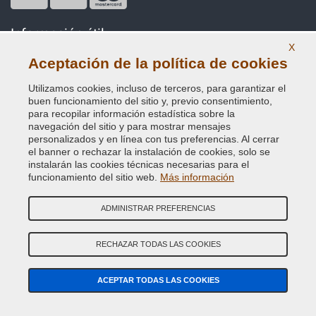
Información útil
X
Nuestra Empresa
Aceptación de la política de cookies
Términos y condiciones generales de venta
Utilizamos cookies, incluso de terceros, para garantizar el
buen funcionamiento del sitio y, previo consentimiento,
Nuestras reseñas
para recopilar información estadística sobre la
navegación del sitio y para mostrar mensajes
personalizados y en línea con tus preferencias. Al cerrar
Mapa Web
el banner o rechazar la instalación de cookies, solo se
instalarán las cookies técnicas necesarias para el
Contactos
funcionamiento del sitio web.
Más información
Códigos de color
ADMINISTRAR PREFERENCIAS
Política de Privacidad - RGPD
RECHAZAR TODAS LAS COOKIES
ACEPTAR TODAS LAS COOKIES
Copyright © 2014 - 2026. All Rights Reserved.
Visitantes En Línea: 377