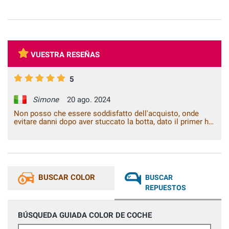
VUESTRA RESEÑAS
5
Simone
20 ago. 2024
Non posso che essere soddisfatto dell'acquisto, onde
evitare danni dopo aver stuccato la botta, dato il primer ho
pensato di far fare il lavoro ad un mio amico ex carrozziere
in pensione anche lui è rimasto piacevolmente sorpreso
della qualità del prodotto. Risultato oltre le nostre
aspettative. Ottimo, bravi così. Ah anche il colore
rispecchia esattamente quello della carrozzeria.
BUSCAR COLOR
BUSCAR
REPUESTOS
BÚSQUEDA GUIADA COLOR DE COCHE