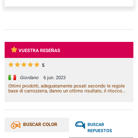
VUESTRA RESEÑAS
5
Giordano
6 jun. 2023
Ottimi prodotti, adeguatamente posati secondo le regole
base di carrozzeria, danno un ottimo risultato, il ritocco
fatto anche dopo vari lavaggi non risulta nessun difetto. Mi
ha sorpreso la qualità del colore del tutto identico
all'originale visto con tintometro professionale. Grazie
BUSCAR COLOR
BUSCAR
REPUESTOS