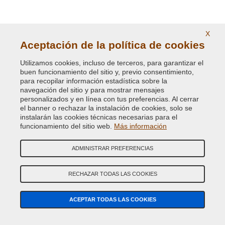
X
Aceptación de la política de cookies
Utilizamos cookies, incluso de terceros, para garantizar el
buen funcionamiento del sitio y, previo consentimiento,
para recopilar información estadística sobre la
navegación del sitio y para mostrar mensajes
personalizados y en línea con tus preferencias. Al cerrar
el banner o rechazar la instalación de cookies, solo se
instalarán las cookies técnicas necesarias para el
Dirección:
E-COMIT srl, Via Giuseppe Di Vittorio, 93-95 - Z.I. Terrafino -
funcionamiento del sitio web.
Más información
50053 EMPOLI (FI) Italy
ADMINISTRAR PREFERENCIAS
Tel:
(+39) 0571.530262
Fax:
(+39) 0571.534056
RECHAZAR TODAS LAS COOKIES
Email:
info@vernicispray.com
CIF:
IT06818930486
ACEPTAR TODAS LAS COOKIES