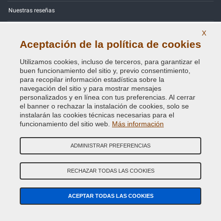
Nuestras reseñas
Mapa Web
X
Aceptación de la política de cookies
Contactos
Utilizamos cookies, incluso de terceros, para garantizar el
Códigos de color
buen funcionamiento del sitio y, previo consentimiento,
para recopilar información estadística sobre la
navegación del sitio y para mostrar mensajes
Política de Privacidad - RGPD
personalizados y en línea con tus preferencias. Al cerrar
el banner o rechazar la instalación de cookies, solo se
instalarán las cookies técnicas necesarias para el
funcionamiento del sitio web.
Más información
Copyright © 2014 - 2026. All Rights Reserved.
Visitantes En Línea: 428
ADMINISTRAR PREFERENCIAS
Credits:
E-COMIT
RECHAZAR TODAS LAS COOKIES
SÍguenos en nuestras redes sociales
ACEPTAR TODAS LAS COOKIES