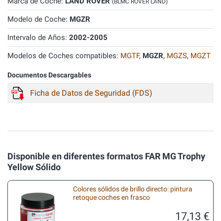
Marca de Coche:
LAND ROVER
(BLMC ROVER LAND)
Modelo de Coche:
MGZR
Intervalo de Años:
2002-2005
Modelos de Coches compatibles:
MGTF
,
MGZR
,
MGZS
,
MGZT
Documentos Descargables
Ficha de Datos de Seguridad (FDS)
Disponible en diferentes formatos FAR MG Trophy
Yellow Sólido
Colores sólidos de brillo directo: pintura
retoque coches en frasco
17,13 €