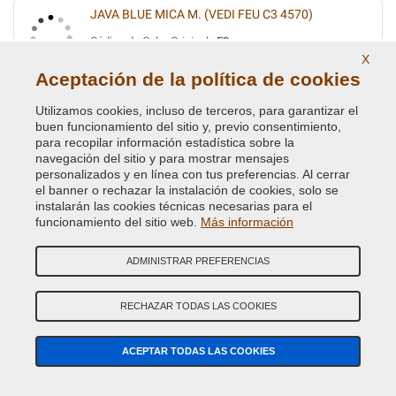
JAVA BLUE MICA M. (VEDI FEU C3 4570)
Código de Color Original :
F3
Código de Producto:
BVCD-FEU-F3
X
Aceptación de la política de cookies
JAVA BLUE MICA MET.
Utilizamos cookies, incluso de terceros, para garantizar el
buen funcionamiento del sitio y, previo consentimiento,
Código de Color Original :
XSC 2544
para recopilar información estadística sobre la
Código de Producto:
BVCD-FEU-XSC2544
navegación del sitio y para mostrar mensajes
personalizados y en línea con tus preferencias. Al cerrar
el banner o rechazar la instalación de cookies, solo se
JAVA BLUE MICA MET. (VEDI FEU C3 4570)
instalarán las cookies técnicas necesarias para el
Código de Color Original :
C
funcionamiento del sitio web.
Más información
Código de Producto:
BVCD-FEU-C
ADMINISTRAR PREFERENCIAS
JEANS BLUE MET.
RECHAZAR TODAS LAS COOKIES
Código de Color Original :
5DVEWWA
Código de Producto:
BVCD-FA-5DVEWWA
ACEPTAR TODAS LAS COOKIES
JEWEL GREEN MET(VEDI FEU 8A 4798)