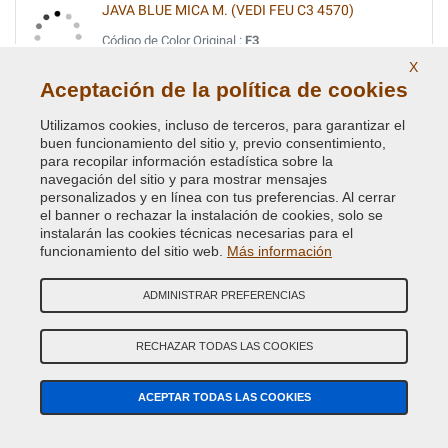
JAVA BLUE MICA M. (VEDI FEU C3 4570)
Código de Color Original :
F3
Código de Producto:
BVCD-FEU-F3
X
Aceptación de la política de cookies
JAVA BLUE MICA MET.
Utilizamos cookies, incluso de terceros, para garantizar el
Código de Color Original :
XSC 2544
buen funcionamiento del sitio y, previo consentimiento,
para recopilar información estadística sobre la
Código de Producto:
BVCD-FEU-XSC2544
navegación del sitio y para mostrar mensajes
personalizados y en línea con tus preferencias. Al cerrar
JAVA BLUE MICA MET. (VEDI FEU C3 4570)
el banner o rechazar la instalación de cookies, solo se
instalarán las cookies técnicas necesarias para el
Código de Color Original :
C
funcionamiento del sitio web.
Más información
Código de Producto:
BVCD-FEU-C
ADMINISTRAR PREFERENCIAS
JEANS BLUE MET.
Código de Color Original :
5DVEWWA
RECHAZAR TODAS LAS COOKIES
Código de Producto:
BVCD-FA-5DVEWWA
ACEPTAR TODAS LAS COOKIES
JEWEL GREEN MET(VEDI FEU 8A 4798)
Código de Color Original :
19W