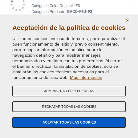
Código de Color Original :
F3
Código de Producto:
BVCD-FEU-F3
X
Aceptación de la política de cookies
JAVA BLUE MICA MET.
Código de Color Original :
XSC 2544
Utilizamos cookies, incluso de terceros, para garantizar el
Código de Producto:
BVCD-FEU-XSC2544
buen funcionamiento del sitio y, previo consentimiento,
para recopilar información estadística sobre la
navegación del sitio y para mostrar mensajes
JAVA BLUE MICA MET. (VEDI FEU C3 4570)
personalizados y en línea con tus preferencias. Al cerrar
el banner o rechazar la instalación de cookies, solo se
Código de Color Original :
C
instalarán las cookies técnicas necesarias para el
Código de Producto:
BVCD-FEU-C
funcionamiento del sitio web.
Más información
JEANS BLUE MET.
ADMINISTRAR PREFERENCIAS
Código de Color Original :
5DVEWWA
Código de Producto:
BVCD-FA-5DVEWWA
RECHAZAR TODAS LAS COOKIES
JEWEL GREEN MET(VEDI FEU 8A 4798)
ACEPTAR TODAS LAS COOKIES
Código de Color Original :
19W
Código de Producto:
BVCD-FEU-19W