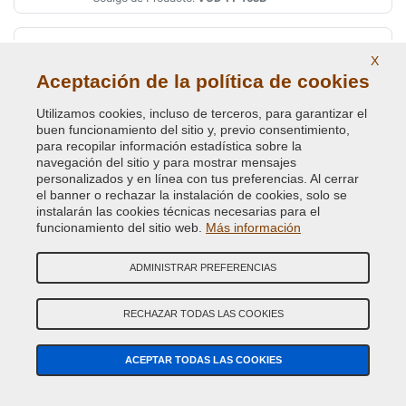
ROSSO PONENTE MET.
X
Código de Color Original :
131A
Aceptación de la política de cookies
Código de Producto:
VCD-FI-131A
Utilizamos cookies, incluso de terceros, para garantizar el
buen funcionamiento del sitio y, previo consentimiento,
ROSSO RIBES MET.
para recopilar información estadística sobre la
navegación del sitio y para mostrar mensajes
Código de Color Original :
182
personalizados y en línea con tus preferencias. Al cerrar
Código de Producto:
VCD-FI-182
el banner o rechazar la instalación de cookies, solo se
instalarán las cookies técnicas necesarias para el
funcionamiento del sitio web.
ROSSO RUBINO/ELEGANTE MET.
Más información
Código de Color Original :
866B
ADMINISTRAR PREFERENCIAS
Código de Producto:
VCD-FI-866B
RECHAZAR TODAS LAS COOKIES
ROSSO VIVACE/SFRENATO MET.
Código de Color Original :
141B
ACEPTAR TODAS LAS COOKIES
Código de Producto:
VCD-FI-141B