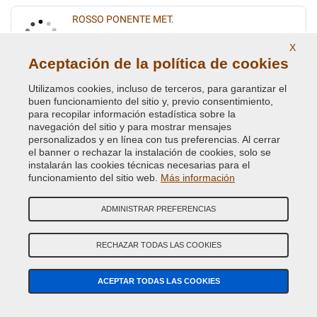
ROSSO PONENTE MET.
Código de Color Original :
131A
X
Código de Producto:
VCD-FI-131A
Aceptación de la política de cookies
Utilizamos cookies, incluso de terceros, para garantizar el
ROSSO RIBES MET.
buen funcionamiento del sitio y, previo consentimiento,
Código de Color Original :
182
para recopilar información estadística sobre la
Código de Producto:
VCD-FI-182
navegación del sitio y para mostrar mensajes
personalizados y en línea con tus preferencias. Al cerrar
el banner o rechazar la instalación de cookies, solo se
ROSSO RUBINO/ELEGANTE MET.
instalarán las cookies técnicas necesarias para el
funcionamiento del sitio web.
Más información
Código de Color Original :
866B
Código de Producto:
VCD-FI-866B
ADMINISTRAR PREFERENCIAS
ROSSO VIVACE/SFRENATO MET.
RECHAZAR TODAS LAS COOKIES
Código de Color Original :
141B
Código de Producto:
VCD-FI-141B
ACEPTAR TODAS LAS COOKIES
SABBIA MET.