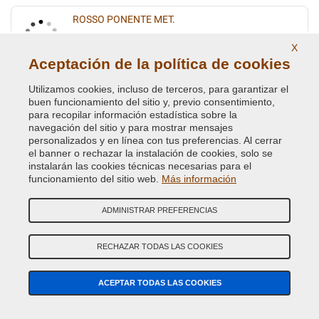
ROSSO PONENTE MET.
Código de Color Original :
131A
X
Código de Producto:
VCD-FI-131A
Aceptación de la política de cookies
Utilizamos cookies, incluso de terceros, para garantizar el
ROSSO RIBES MET.
buen funcionamiento del sitio y, previo consentimiento,
Código de Color Original :
182
para recopilar información estadística sobre la
Código de Producto:
VCD-FI-182
navegación del sitio y para mostrar mensajes
personalizados y en línea con tus preferencias. Al cerrar
el banner o rechazar la instalación de cookies, solo se
ROSSO RUBINO/ELEGANTE MET.
instalarán las cookies técnicas necesarias para el
funcionamiento del sitio web.
Más información
Código de Color Original :
866B
Código de Producto:
VCD-FI-866B
ADMINISTRAR PREFERENCIAS
ROSSO VIVACE/SFRENATO MET.
RECHAZAR TODAS LAS COOKIES
Código de Color Original :
141B
Código de Producto:
VCD-FI-141B
ACEPTAR TODAS LAS COOKIES
SABBIA MET.