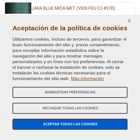
JAVA BLUE MICA MET. (VEDI FEU C3 4570)
Código de Color Original :
C
X
Código de Producto:
Kit2-VCD-FEU-C
Aceptación de la política de cookies
Utilizamos cookies, incluso de terceros, para garantizar el
JEANS BLUE MET.
buen funcionamiento del sitio y, previo consentimiento,
Código de Color Original :
5DVEWWA
para recopilar información estadística sobre la
Código de Producto:
Kit2-VCD-FA-5DVEWWA
navegación del sitio y para mostrar mensajes
personalizados y en línea con tus preferencias. Al cerrar
el banner o rechazar la instalación de cookies, solo se
JEWEL GREEN MET(VEDI FEU 8A 4798)
instalarán las cookies técnicas necesarias para el
funcionamiento del sitio web.
Más información
Código de Color Original :
19W
Código de Producto:
Kit2-VCD-FEU-19W
ADMINISTRAR PREFERENCIAS
JUICE GREEN MET. XSC2790
RECHAZAR TODAS LAS COOKIES
Código de Color Original :
PC8C
Código de Producto:
Kit2-VCD-FEU-PC8C
ACEPTAR TODAS LAS COOKIES
JUICE GREEN MET. XSC2790