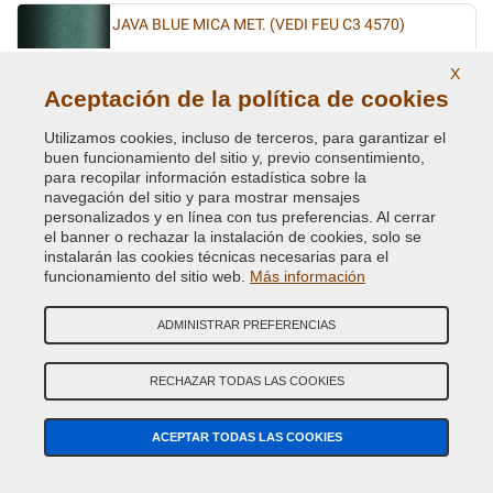
JAVA BLUE MICA MET. (VEDI FEU C3 4570)
Código de Color Original :
C
X
Código de Producto:
Kit2-VCD-FEU-C
Aceptación de la política de cookies
JEANS BLUE MET.
Utilizamos cookies, incluso de terceros, para garantizar el
buen funcionamiento del sitio y, previo consentimiento,
Código de Color Original :
5DVEWWA
para recopilar información estadística sobre la
Código de Producto:
Kit2-VCD-FA-5DVEWWA
navegación del sitio y para mostrar mensajes
personalizados y en línea con tus preferencias. Al cerrar
el banner o rechazar la instalación de cookies, solo se
JEWEL GREEN MET(VEDI FEU 8A 4798)
instalarán las cookies técnicas necesarias para el
funcionamiento del sitio web.
Más información
Código de Color Original :
19W
Código de Producto:
Kit2-VCD-FEU-19W
ADMINISTRAR PREFERENCIAS
JUICE GREEN MET. XSC2790
RECHAZAR TODAS LAS COOKIES
Código de Color Original :
PC8C
Código de Producto:
Kit2-VCD-FEU-PC8C
ACEPTAR TODAS LAS COOKIES
JUICE GREEN MET. XSC2790