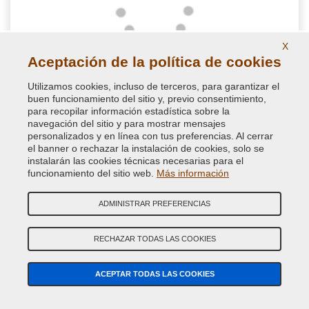
X
Aceptación de la política de cookies
Utilizamos cookies, incluso de terceros, para garantizar el
Kit de accesorios para retoque con aerosol
buen funcionamiento del sitio y, previo consentimiento,
para recopilar información estadística sobre la
navegación del sitio y para mostrar mensajes
Elige este kit completo y rentable especialmente diseñado con
personalizados y en línea con tus preferencias. Al cerrar
todos los accesorios para pintar con spray, en particular los
el banner o rechazar la instalación de cookies, solo se
accesorios retoque auto con aerosol o para pintado de piezas
instalarán las cookies técnicas necesarias para el
de carrocería como espejos retrovisores y molduras
funcionamiento del sitio web.
Más información
23,23 €
ADMINISTRAR PREFERENCIAS
IVA incluido
RECHAZAR TODAS LAS COOKIES
ACEPTAR TODAS LAS COOKIES