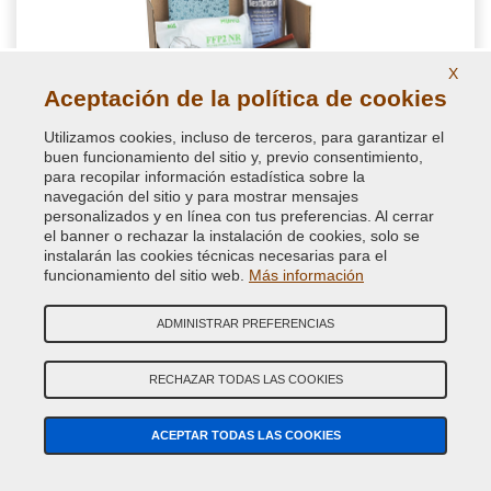
X
Aceptación de la política de cookies
Utilizamos cookies, incluso de terceros, para garantizar el
buen funcionamiento del sitio y, previo consentimiento,
Kit de accesorios para retoque con aerosol
para recopilar información estadística sobre la
navegación del sitio y para mostrar mensajes
personalizados y en línea con tus preferencias. Al cerrar
Elige este kit completo y rentable especialmente diseñado con
el banner o rechazar la instalación de cookies, solo se
instalarán las cookies técnicas necesarias para el
todos los accesorios para pintar con spray, en particular los
funcionamiento del sitio web.
Más información
accesorios retoque auto con aerosol o para pintado de piezas
de carrocería como espejos retrovisores y molduras
ADMINISTRAR PREFERENCIAS
23,23 €
IVA incluido
RECHAZAR TODAS LAS COOKIES
ACEPTAR TODAS LAS COOKIES