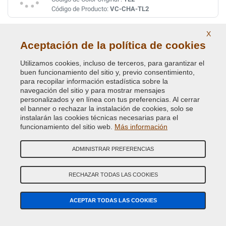
Código de Producto:
VC-CHA-TL2
X
NORTHSTAR WHITE
Aceptación de la política de cookies
Código de Color Original :
AC10812
Código de Producto:
VC-CHA-AC10812
Utilizamos cookies, incluso de terceros, para garantizar el
buen funcionamiento del sitio y, previo consentimiento,
para recopilar información estadística sobre la
RADIANT FIRE RED
navegación del sitio y para mostrar mensajes
personalizados y en línea con tus preferencias. Al cerrar
Código de Color Original :
AC10987
el banner o rechazar la instalación de cookies, solo se
Código de Producto:
VC-CHA-AC10987
instalarán las cookies técnicas necesarias para el
funcionamiento del sitio web.
Más información
RADIANT FIRE RED
ADMINISTRAR PREFERENCIAS
Código de Color Original :
PRB
Código de Producto:
VC-CHA-PRB
RECHAZAR TODAS LAS COOKIES
SOLAR YELLOW
ACEPTAR TODAS LAS COOKIES
Código de Color Original :
PYH
Código de Producto:
VC-CHA-PYH