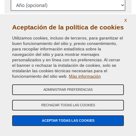
Año (opcional)
Código Color
X
Aceptación de la política de cookies
BUSCAR
Utilizamos cookies, incluso de terceros, para garantizar el
buen funcionamiento del sitio y, previo consentimiento,
para recopilar información estadística sobre la
Siempre recomendamos comprobar el
código de color
navegación del sitio y para mostrar mensajes
de la carrocerÍa en tu coche para pedir la pintura
personalizados y en línea con tus preferencias. Al cerrar
correcta.
el banner o rechazar la instalación de cookies, solo se
instalarán las cookies técnicas necesarias para el
funcionamiento del sitio web.
Más información
Búsqueda avanzada código de color
ADMINISTRAR PREFERENCIAS
NO ENCUENTRAS TU CÓDIGO DE COLOR?
BÚSQUEDA GUIADA PINTURA COCHE
RECHAZAR TODAS LAS COOKIES
ACEPTAR TODAS LAS COOKIES
¿TIENES ALGUNA DUDA? CONTACTA CON NUESTROS