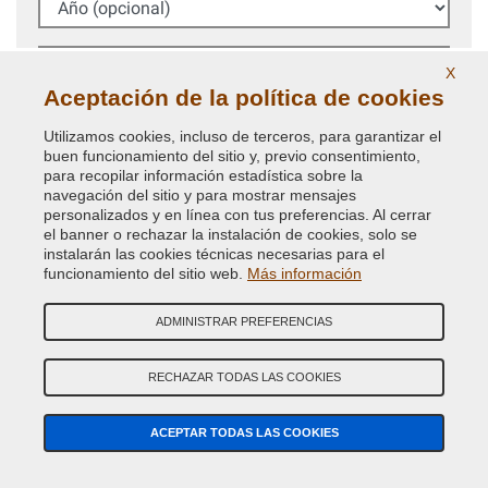
Código Color
X
Aceptación de la política de cookies
BUSCAR
Utilizamos cookies, incluso de terceros, para garantizar el
buen funcionamiento del sitio y, previo consentimiento,
Siempre recomendamos comprobar el
código de color
para recopilar información estadística sobre la
de la carrocerÍa en tu coche para pedir la pintura
navegación del sitio y para mostrar mensajes
correcta.
personalizados y en línea con tus preferencias. Al cerrar
el banner o rechazar la instalación de cookies, solo se
instalarán las cookies técnicas necesarias para el
Búsqueda avanzada código de color
funcionamiento del sitio web.
Más información
NO ENCUENTRAS TU CÓDIGO DE COLOR?
ADMINISTRAR PREFERENCIAS
BÚSQUEDA GUIADA PINTURA COCHE
RECHAZAR TODAS LAS COOKIES
ACEPTAR TODAS LAS COOKIES
¿TIENES ALGUNA DUDA? CONTACTA CON NUESTROS