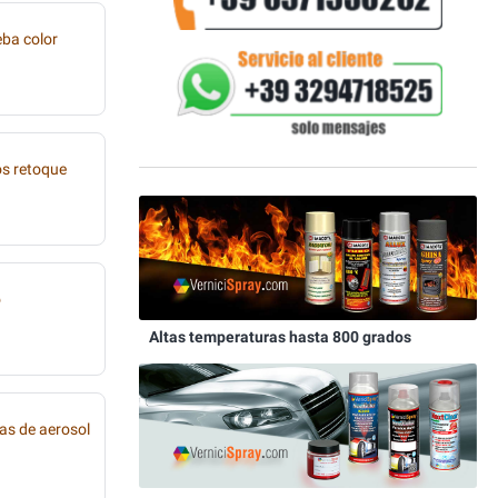
eba color
os retoque
o
Altas temperaturas hasta 800 grados
as de aerosol