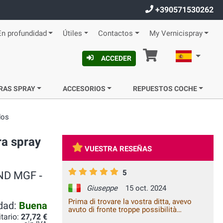
+390571530262
En profundidad
Útiles
Contactos
My Vernicispray
Cesta
Español
ACCEDER
RAS SPRAY
ACCESORIOS
REPUESTOS COCHE
dos
ra spray
VUESTRA RESEÑAS
5
AND MGF ‐
Giuseppe
15 oct. 2024
Prima di trovare la vostra ditta, avevo
idad:
Buena
avuto di fronte troppe possibilità
itario:
27,72 €
rivelatesi negative, nei negozi ed in rete.