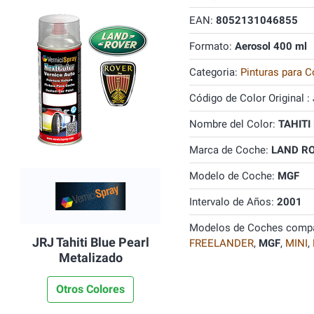
EAN:
8052131046855
Formato:
Aerosol 400 ml
Categoria:
Pinturas para C
Código de Color Original :
Nombre del Color:
TAHITI
Marca de Coche:
LAND R
Modelo de Coche:
MGF
Intervalo de Años:
2001
Modelos de Coches compa
JRJ Tahiti Blue Pearl
FREELANDER
,
MGF
,
MINI
,
Metalizado
Otros Colores