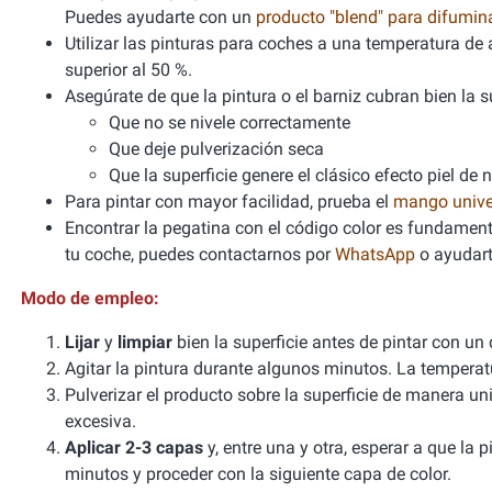
Puedes ayudarte con un
producto "blend" para difumi
Utilizar las pinturas para coches a una temperatura 
superior al 50 %.
Asegúrate de que la pintura o el barniz cubran bien la sup
Que no se nivele correctamente
Que deje pulverización seca
Que la superficie genere el clásico efecto piel de 
Para pintar con mayor facilidad, prueba el
mango unive
Encontrar la pegatina con el código color es fundamenta
tu coche, puedes contactarnos por
WhatsApp
o ayudart
Modo de empleo:
Lijar
y
limpiar
bien la superficie antes de pintar con un
Agitar la pintura durante algunos minutos. La tempera
Pulverizar el producto sobre la superficie de manera un
excesiva.
Aplicar 2-3 capas
y, entre una y otra, esperar a que la
minutos y proceder con la siguiente capa de color.