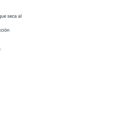
 que seca al
cción
.