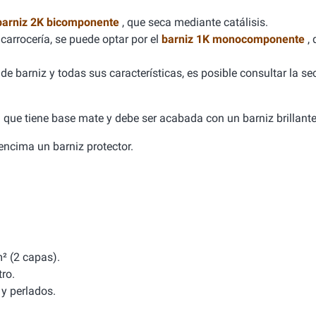
barniz 2K bicomponente
, que seca mediante catálisis.
carrocería, se puede optar por el
barniz 1K monocomponente
,
e barniz y todas sus características, es posible consultar la se
ca que tiene base mate y debe ser acabada con un barniz brillante
a encima un barniz protector.
² (2 capas).
tro.
y perlados.