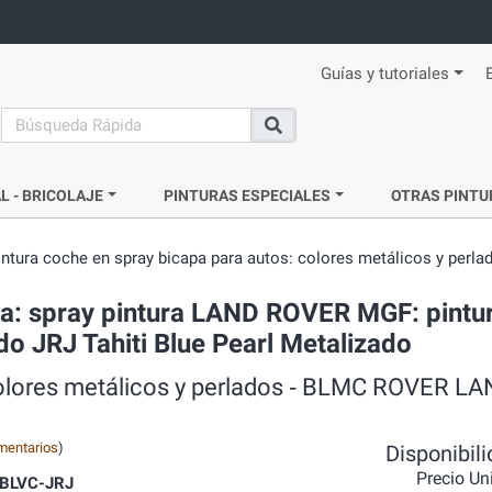
Guías y tutoriales
search
Buscar
L - BRICOLAJE
PINTURAS ESPECIALES
OTRAS PINTU
intura coche en spray bicapa para autos: colores metálicos y perla
da: spray pintura LAND ROVER MGF: pintu
do JRJ Tahiti Blue Pearl Metalizado
 colores metálicos y perlados ‐ BLMC ROVER L
mentarios
)
Disponibil
Precio Un
BLVC-JRJ