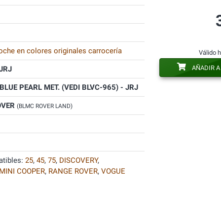
oche en colores originales carrocería
Válido 
AÑADIR A
JRJ
 BLUE PEARL MET. (VEDI BLVC-965) - JRJ
OVER
(BLMC ROVER LAND)
tibles:
25
,
45
,
75
,
DISCOVERY
,
MINI COOPER
,
RANGE ROVER
,
VOGUE