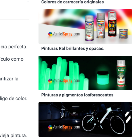
Colores de carrocería originales
ia perfecta.
Pinturas Ral brillantes y opacas.
hículo como
ntizar la
Pinturas y pigmentos fosforescentes
igo de color.
ieja pintura.