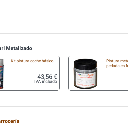
arl Metalizado
Kit pintura coche básico
Pintura met
perlada en 
43,56 €
IVA incluido
arrocería