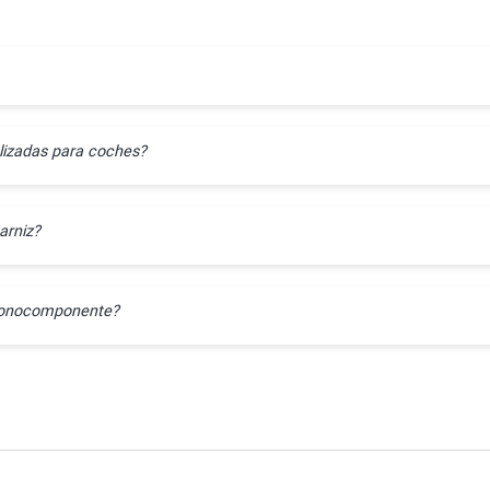
lizadas para coches?
arniz?
l monocomponente?