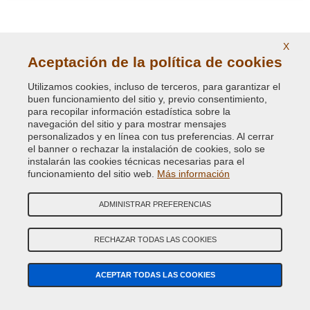
X
Aceptación de la política de cookies
VUESTRA RESEÑAS
Utilizamos cookies, incluso de terceros, para garantizar el
buen funcionamiento del sitio y, previo consentimiento,
para recopilar información estadística sobre la
5
navegación del sitio y para mostrar mensajes
personalizados y en línea con tus preferencias. Al cerrar
Christian
4 feb. 2022
el banner o rechazar la instalación de cookies, solo se
instalarán las cookies técnicas necesarias para el
Pas de problème sérieux et professionnalisme.
funcionamiento del sitio web.
Más información
ADMINISTRAR PREFERENCIAS
BUSCAR COLOR
RECHAZAR TODAS LAS COOKIES
BUSCAR
REPUESTOS
ACEPTAR TODAS LAS COOKIES
BÚSQUEDA GUIADA COLOR DE COCHE