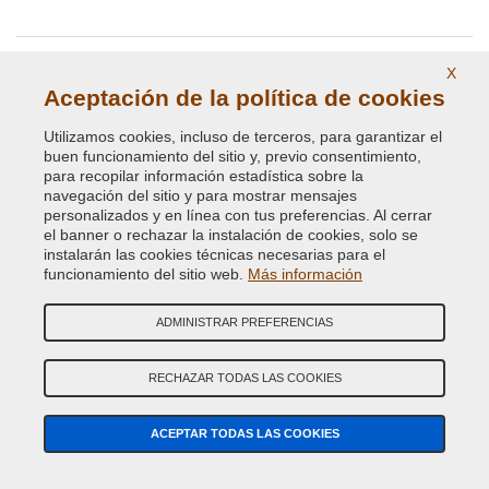
X
Aceptación de la política de cookies
VUESTRA RESEÑAS
Utilizamos cookies, incluso de terceros, para garantizar el
buen funcionamiento del sitio y, previo consentimiento,
5
para recopilar información estadística sobre la
navegación del sitio y para mostrar mensajes
Jean Luc
24 nov. 2022
personalizados y en línea con tus preferencias. Al cerrar
el banner o rechazar la instalación de cookies, solo se
Peinture correspondant bien à celle de ma 206 , voiture qui
vient d'avoir 22 ans de bons et loyaux services. Merci.
instalarán las cookies técnicas necesarias para el
funcionamiento del sitio web.
Más información
ADMINISTRAR PREFERENCIAS
BUSCAR COLOR
BUSCAR
RECHAZAR TODAS LAS COOKIES
REPUESTOS
ACEPTAR TODAS LAS COOKIES
BÚSQUEDA GUIADA COLOR DE COCHE
Marca de Coche