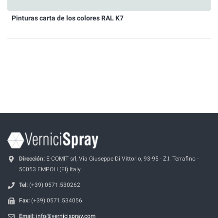
Pinturas carta de los colores RAL K7
Dirección:
E-COMIT srl, Via Giuseppe Di Vittorio, 93-95 - Z.I. Terrafino -
50053 EMPOLI (FI) Italy
Tel:
(+39) 0571.530262
Fax:
(+39) 0571.534056
Email:
info@vernicispray.com