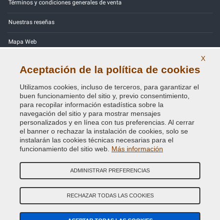
Términos y condiciones generales de venta
Nuestras reseñas
Mapa Web
X
Contactos
Aceptación de la política de cookies
Códigos de color
Utilizamos cookies, incluso de terceros, para garantizar el
buen funcionamiento del sitio y, previo consentimiento,
Política de Privacidad - RGPD
para recopilar información estadística sobre la
navegación del sitio y para mostrar mensajes
personalizados y en línea con tus preferencias. Al cerrar
el banner o rechazar la instalación de cookies, solo se
instalarán las cookies técnicas necesarias para el
Copyright © 2014 - 2026. All Rights Reserved.
funcionamiento del sitio web.
Más información
Visitantes En Línea: 413
ADMINISTRAR PREFERENCIAS
Credits:
E-COMIT
SÍguenos en nuestras redes sociales
RECHAZAR TODAS LAS COOKIES