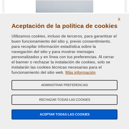
X
Aceptación de la política de cookies
Utilizamos cookies, incluso de terceros, para garantizar el
buen funcionamiento del sitio y, previo consentimiento,
para recopilar información estadística sobre la
navegación del sitio y para mostrar mensajes
personalizados y en línea con tus preferencias. Al cerrar
el banner o rechazar la instalación de cookies, solo se
Papel de enmascaramiento con cinta adhesiva
instalarán las cookies técnicas necesarias para el
0,18x20 m
funcionamiento del sitio web.
Más información
Papel revestido de polietileno con cinta adhesiva, 18 cm x 20
ADMINISTRAR PREFERENCIAS
metros. Ideal para enmascarar partes a pintar con una sola
herramienta simple, útil para retoque automóvil y trabajos en
casa
RECHAZAR TODAS LAS COOKIES
4,48 €
IVA incluido
ACEPTAR TODAS LAS COOKIES