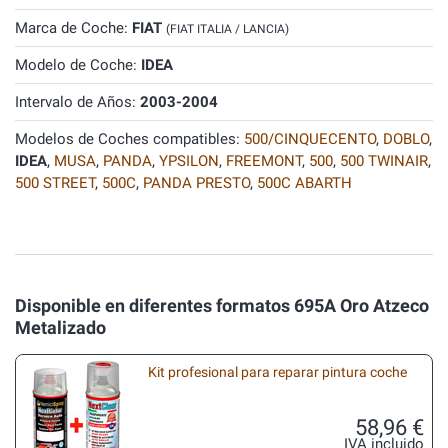
Marca de Coche:
FIAT
(FIAT ITALIA / LANCIA)
Modelo de Coche:
IDEA
Intervalo de Años:
2003-2004
Modelos de Coches compatibles:
500/CINQUECENTO
,
DOBLO
,
IDEA
,
MUSA
,
PANDA
,
YPSILON
,
FREEMONT
,
500
,
500 TWINAIR
,
500 STREET
,
500C
,
PANDA PRESTO
,
500C ABARTH
Disponible en diferentes formatos 695A Oro Atzeco
Metalizado
Kit profesional para reparar pintura coche
58,96 €
IVA incluido