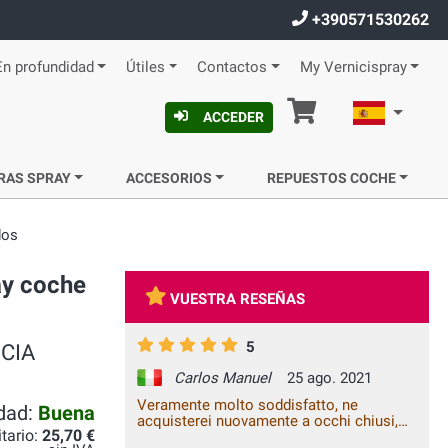
+390571530262
En profundidad
Útiles
Contactos
My Vernicispray
Cesta
Español
ACCEDER
RAS SPRAY
ACCESORIOS
REPUESTOS COCHE
dos
ay coche
VUESTRA RESEÑAS
5
NCIA
Carlos Manuel
25 ago. 2021
Veramente molto soddisfatto, ne
idad:
Buena
acquisterei nuovamente a occhi chiusi,
itario:
25,70 €
top ragazzi...