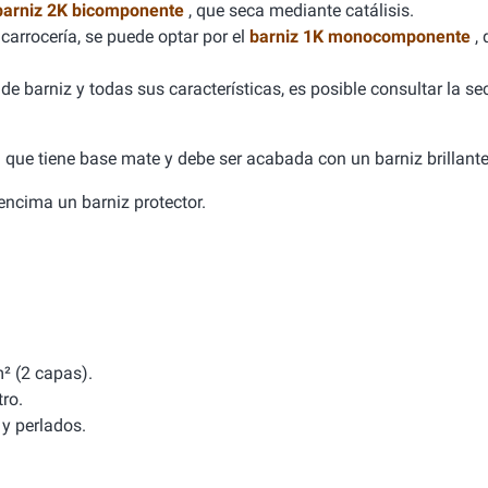
barniz 2K bicomponente
, que seca mediante catálisis.
carrocería, se puede optar por el
barniz 1K monocomponente
,
e barniz y todas sus características, es posible consultar la se
ca que tiene base mate y debe ser acabada con un barniz brillante
a encima un barniz protector.
² (2 capas).
tro.
y perlados.