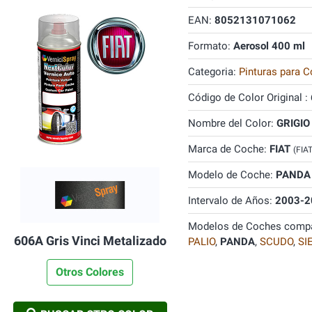
EAN:
8052131071062
Formato:
Aerosol 400 ml
Categoria:
Pinturas para C
Código de Color Original :
Nombre del Color:
GRIGIO
Marca de Coche:
FIAT
(FIA
Modelo de Coche:
PANDA
Intervalo de Años:
2003-2
Modelos de Coches compa
606A Gris Vinci Metalizado
PALIO
,
PANDA
,
SCUDO
,
SI
Otros Colores