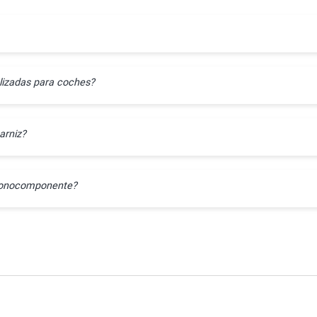
lizadas para coches?
arniz?
l monocomponente?