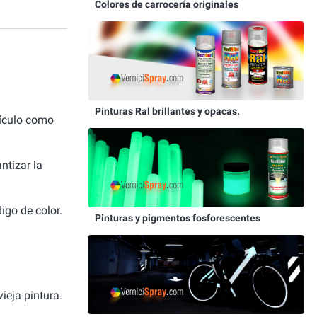
Colores de carrocería originales
Pinturas Ral brillantes y opacas.
hículo como
ntizar la
igo de color.
Pinturas y pigmentos fosforescentes
ieja pintura.