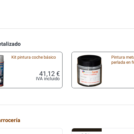
etalizado
Kit pintura coche básico
Pintura met
perlada en 
41,12 €
IVA incluido
arrocería