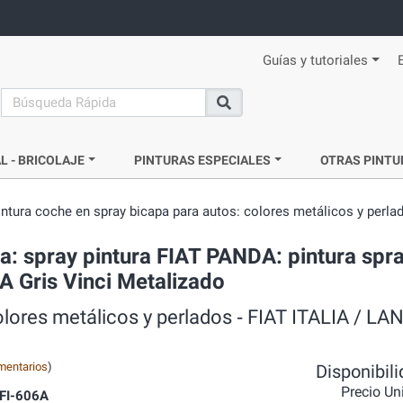
Guías y tutoriales
search
Buscar
L - BRICOLAJE
PINTURAS ESPECIALES
OTRAS PINTU
intura coche en spray bicapa para autos: colores metálicos y perla
a: spray pintura FIAT PANDA: pintura spr
A Gris Vinci Metalizado
olores metálicos y perlados ‐ FIAT ITALIA / LA
mentarios
)
Disponibil
Precio Un
FI-606A