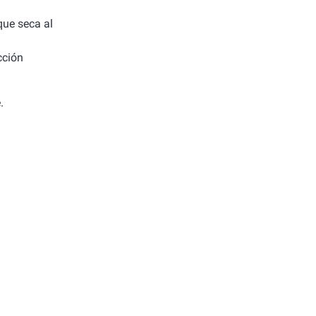
 que seca al
cción
.