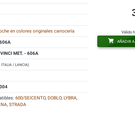
oche en colores originales carrocería
Válido 
AÑADIR A
606A
 VINCI MET. - 606A
T ITALIA / LANCIA)
004
tibles:
600/SEICENTO
,
DOBLO
,
LYBRA
,
ENA
,
STRADA