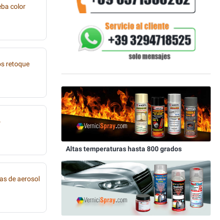
eba color
os retoque
o
Altas temperaturas hasta 800 grados
as de aerosol