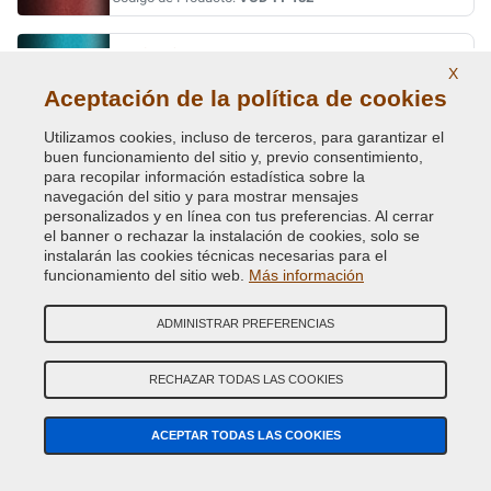
TURCHESE MET.
X
Código de Color Original :
391B
Aceptación de la política de cookies
Código de Producto:
VCD-FI-391B
Utilizamos cookies, incluso de terceros, para garantizar el
buen funcionamiento del sitio y, previo consentimiento,
VERDE CRYSTAL MET.
para recopilar información estadística sobre la
navegación del sitio y para mostrar mensajes
Código de Color Original :
352
personalizados y en línea con tus preferencias. Al cerrar
Código de Producto:
VCD-FI-352
el banner o rechazar la instalación de cookies, solo se
instalarán las cookies técnicas necesarias para el
funcionamiento del sitio web.
VERDE DERBY METALLESCEN.
Más información
Código de Color Original :
340
ADMINISTRAR PREFERENCIAS
Código de Producto:
VCD-FI-340
RECHAZAR TODAS LAS COOKIES
VERDE DIESEL MET.
Código de Color Original :
370A
ACEPTAR TODAS LAS COOKIES
Código de Producto:
VCD-FI-370A