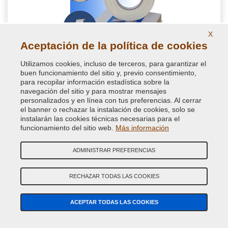
X
Aceptación de la política de cookies
Utilizamos cookies, incluso de terceros, para garantizar el
Cinta adhesiva para difuminar pintura en retoque
buen funcionamiento del sitio y, previo consentimiento,
coche
para recopilar información estadística sobre la
navegación del sitio y para mostrar mensajes
personalizados y en línea con tus preferencias. Al cerrar
Cinta de enmascarar para difuminar la pintura cuando se hace
el banner o rechazar la instalación de cookies, solo se
una reparación a la carrocería en retoque coche, permite evitar
instalarán las cookies técnicas necesarias para el
saltos entre vieja y nueva pintura
funcionamiento del sitio web.
Más información
ADMINISTRAR PREFERENCIAS
16,34 €
IVA incluido
RECHAZAR TODAS LAS COOKIES
ACEPTAR TODAS LAS COOKIES