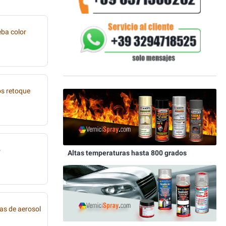
eba color
os retoque
o
Altas temperaturas hasta 800 grados
as de aerosol