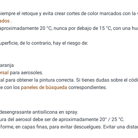
empre el retoque y evita crear cortes de color marcados con la v
nados
.
de aproximadamente 20 °C, nunca por debajo de 15 °C, con una 
erficie, de lo contrario, hay el riesgo de:
naranja
rsal
para aerosoles.
l para obtener la pintura correcta. Si tienes dudas sobre el cód
e con los
paneles de búsqueda
correspondientes.
 desengrasante antisilicona en spray.
tura del aerosol debe ser de aproximadamente 20° / 25 °C.
iforme, en capas finas, para evitar descuelgues. Evitar una dista