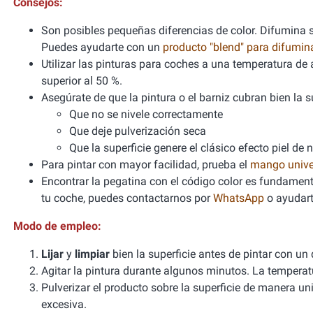
Consejos:
Son posibles pequeñas diferencias de color. Difumina si
Puedes ayudarte con un
producto "blend" para difumi
Utilizar las pinturas para coches a una temperatura 
superior al 50 %.
Asegúrate de que la pintura o el barniz cubran bien la sup
Que no se nivele correctamente
Que deje pulverización seca
Que la superficie genere el clásico efecto piel de 
Para pintar con mayor facilidad, prueba el
mango unive
Encontrar la pegatina con el código color es fundamenta
tu coche, puedes contactarnos por
WhatsApp
o ayudart
Modo de empleo:
Lijar
y
limpiar
bien la superficie antes de pintar con un
Agitar la pintura durante algunos minutos. La tempera
Pulverizar el producto sobre la superficie de manera un
excesiva.