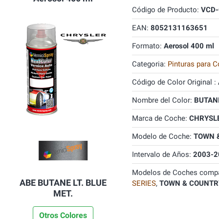
Código de Producto:
VCD-
EAN:
8052131163651
Formato:
Aerosol 400 ml
Categoria:
Pinturas para C
Código de Color Original :
Nombre del Color:
BUTANE
Marca de Coche:
CHRYSL
Modelo de Coche:
TOWN 
Intervalo de Años:
2003-2
Modelos de Coches compa
ABE BUTANE LT. BLUE
SERIES
,
TOWN & COUNTR
MET.
Otros Colores