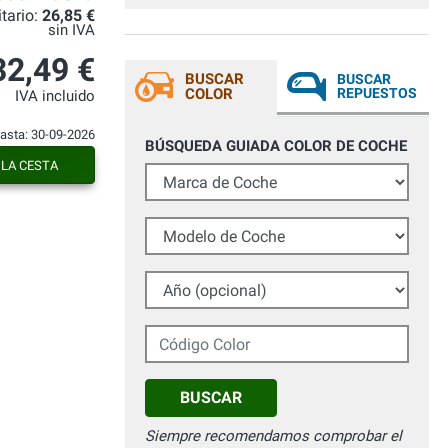
qualora ne avessi necessità.
itario:
26,85 €
Consigliatissimo.
sin IVA
32,49 €
BUSCAR
BUSCAR
COLOR
REPUESTOS
IVA incluido
hasta: 30-09-2026
BÚSQUEDA GUIADA COLOR DE COCHE
 LA CESTA
Marca de Coche
Modelo de Coche
Año (opcional)
Código Color
BUSCAR
Siempre recomendamos comprobar el