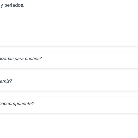
y perlados.
lizadas para coches?
arniz?
l monocomponente?