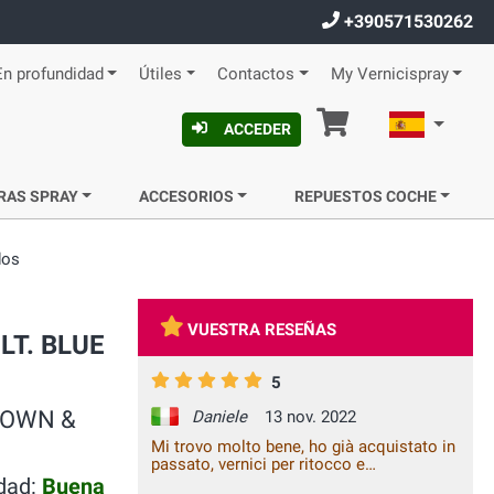
+390571530262
En profundidad
Útiles
Contactos
My Vernicispray
Cesta
Español
ACCEDER
RAS SPRAY
ACCESORIOS
REPUESTOS COCHE
dos
VUESTRA RESEÑAS
 LT. BLUE
5
 TOWN &
Daniele
13 nov. 2022
Mi trovo molto bene, ho già acquistato in
passato, vernici per ritocco e
sicuramente lo farò ancora in futuro,
idad:
Buena