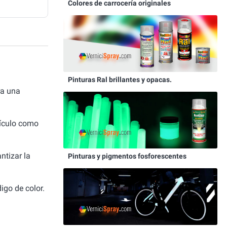
Colores de carrocería originales
Pinturas Ral brillantes y opacas.
ra una
hículo como
ntizar la
Pinturas y pigmentos fosforescentes
igo de color.