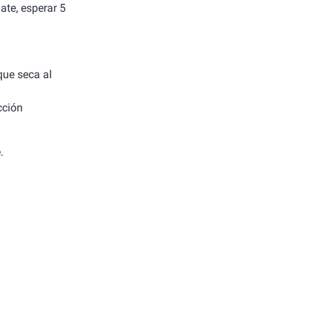
ate, esperar 5
 que seca al
cción
.