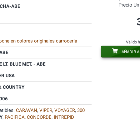
Precio Un
CHA-ABE
oche en colores originales carrocería
Válido 
AÑADIR A
ABE
 LT. BLUE MET. - ABE
ER USA
& COUNTRY
006
tibles:
CARAVAN
,
VIPER
,
VOYAGER
,
300
Y
,
PACIFICA
,
CONCORDE
,
INTREPID