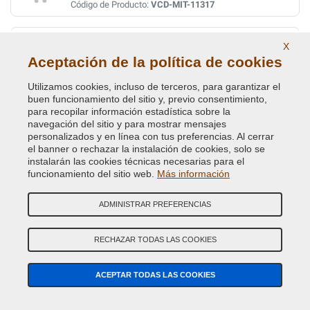
Código de Producto:
VCD-MIT-11317
DARK GREY MET
X
Aceptación de la política de cookies
Código de Color Original :
U19
Código de Producto:
VCD-MIT-U19
Utilizamos cookies, incluso de terceros, para garantizar el
buen funcionamiento del sitio y, previo consentimiento,
DARK GREY MET
para recopilar información estadística sobre la
navegación del sitio y para mostrar mensajes
Código de Color Original :
AE
personalizados y en línea con tus preferencias. Al cerrar
Código de Producto:
VCD-MIT-AE
el banner o rechazar la instalación de cookies, solo se
instalarán las cookies técnicas necesarias para el
funcionamiento del sitio web.
Más información
DARK/NARES BLUE PRL. MET.
Código de Color Original :
T38
ADMINISTRAR PREFERENCIAS
Código de Producto:
VCD-MIT-T38
RECHAZAR TODAS LAS COOKIES
DARK/NARES BLUE PRL MET
Código de Color Original :
AC11238
ACEPTAR TODAS LAS COOKIES
Código de Producto:
VCD-MIT-AC11238