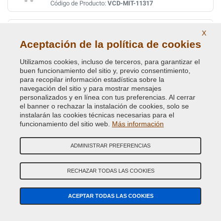
Código de Producto:
VCD-MIT-11317
DARK GREY MET
X
Aceptación de la política de cookies
Código de Color Original :
U19
Código de Producto:
VCD-MIT-U19
Utilizamos cookies, incluso de terceros, para garantizar el
buen funcionamiento del sitio y, previo consentimiento,
DARK GREY MET
para recopilar información estadística sobre la
navegación del sitio y para mostrar mensajes
Código de Color Original :
AE
personalizados y en línea con tus preferencias. Al cerrar
Código de Producto:
VCD-MIT-AE
el banner o rechazar la instalación de cookies, solo se
instalarán las cookies técnicas necesarias para el
funcionamiento del sitio web.
Más información
DARK/NARES BLUE PRL. MET.
Código de Color Original :
T38
ADMINISTRAR PREFERENCIAS
Código de Producto:
VCD-MIT-T38
RECHAZAR TODAS LAS COOKIES
DARK/NARES BLUE PRL MET
Código de Color Original :
AC11238
ACEPTAR TODAS LAS COOKIES
Código de Producto:
VCD-MIT-AC11238