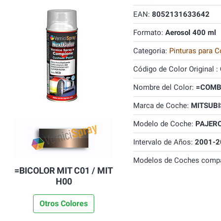
EAN:
8052131633642
Formato:
Aerosol 400 ml
Categoria:
Pinturas para C
Código de Color Original :
Nombre del Color:
=COMBI
Marca de Coche:
MITSUBI
Modelo de Coche:
PAJER
Intervalo de Años:
2001-2
Modelos de Coches compa
=BICOLOR MIT C01 / MIT
H00
Otros Colores