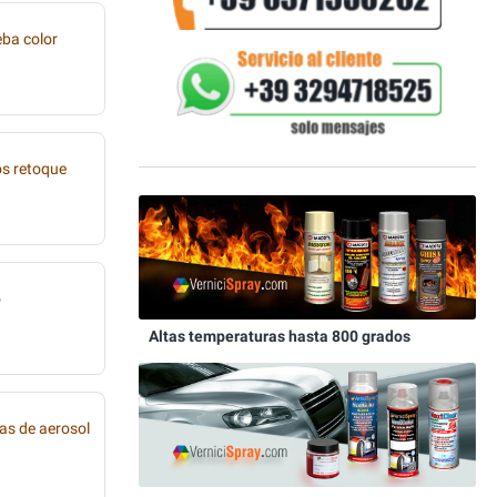
eba color
os retoque
o
Altas temperaturas hasta 800 grados
as de aerosol