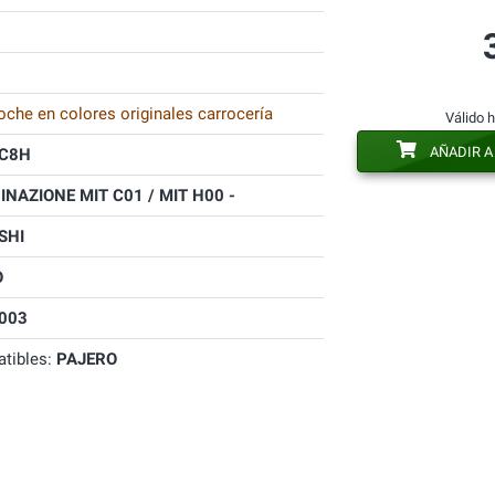
oche en colores originales carrocería
Válido 
AÑADIR A
C8H
NAZIONE MIT C01 / MIT H00 -
SHI
O
003
tibles:
PAJERO