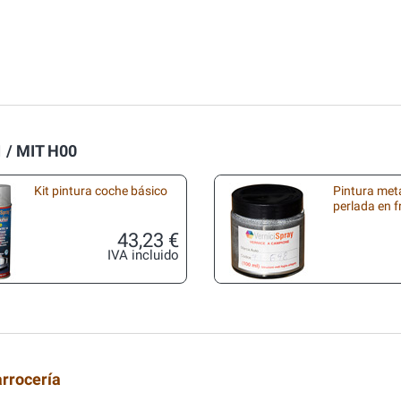
1 / MIT H00
Kit pintura coche básico
Pintura met
perlada en 
43,23 €
IVA incluido
arrocería