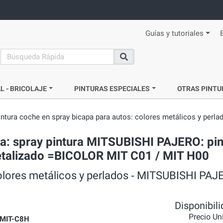
Guías y tutoriales
search
Buscar
L - BRICOLAJE
PINTURAS ESPECIALES
OTRAS PINTU
intura coche en spray bicapa para autos: colores metálicos y perla
da: spray pintura MITSUBISHI PAJERO: pin
metalizado =BICOLOR MIT C01 / MIT H00
colores metálicos y perlados ‐ MITSUBISHI PAJ
Disponibil
Precio Un
MIT-C8H