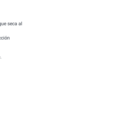
 que seca al
cción
.