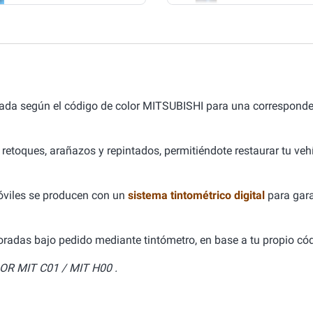
lada según el código de color MITSUBISHI para una correspond
 retoques, arañazos y repintados, permitiéndote restaurar tu ve
óviles se producen con un
sistema tintométrico digital
para gara
aboradas bajo pedido mediante tintómetro, en base a tu propio cód
OR MIT C01 / MIT H00 .