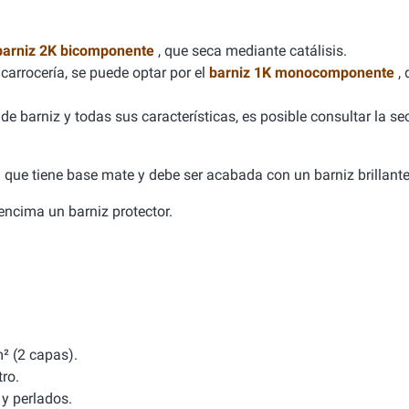
barniz 2K bicomponente
, que seca mediante catálisis.
carrocería, se puede optar por el
barniz 1K monocomponente
,
e barniz y todas sus características, es posible consultar la se
ca que tiene base mate y debe ser acabada con un barniz brillante
a encima un barniz protector.
² (2 capas).
tro.
y perlados.