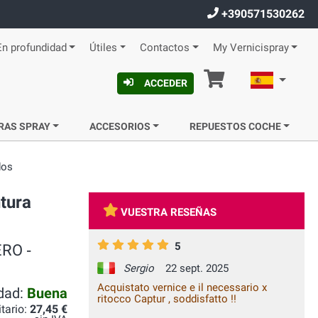
+390571530262
En profundidad
Útiles
Contactos
My Vernicispray
Cesta
Español
ACCEDER
RAS SPRAY
ACCESORIOS
REPUESTOS COCHE
dos
tura
VUESTRA RESEÑAS
5
ERO ‐
Sergio
22 sept. 2025
Acquistato vernice e il necessario x
idad:
Buena
ritocco Captur , soddisfatto !!
itario:
27,45 €