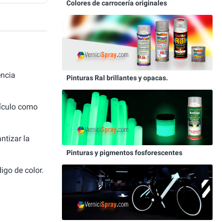
Colores de carrocería originales
encia
Pinturas Ral brillantes y opacas.
hículo como
ntizar la
Pinturas y pigmentos fosforescentes
igo de color.