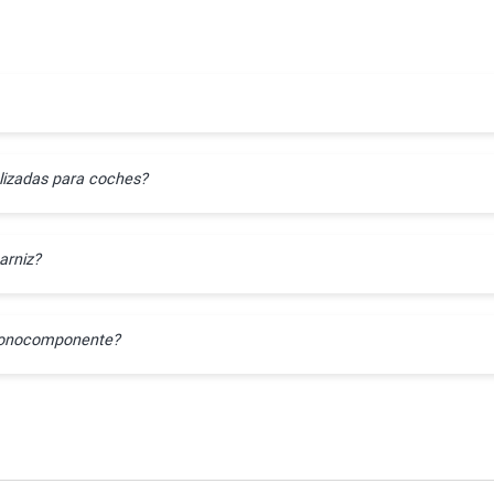
lizadas para coches?
arniz?
l monocomponente?