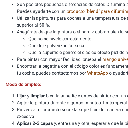
Son posibles pequeñas diferencias de color. Difumina si
Puedes ayudarte con un
producto "blend" para difumi
Utilizar las pinturas para coches a una temperatura 
superior al 50 %.
Asegúrate de que la pintura o el barniz cubran bien la sup
Que no se nivele correctamente
Que deje pulverización seca
Que la superficie genere el clásico efecto piel de 
Para pintar con mayor facilidad, prueba el
mango unive
Encontrar la pegatina con el código color es fundamenta
tu coche, puedes contactarnos por
WhatsApp
o ayudart
Modo de empleo:
Lijar
y
limpiar
bien la superficie antes de pintar con un
Agitar la pintura durante algunos minutos. La tempera
Pulverizar el producto sobre la superficie de manera un
excesiva.
Aplicar 2-3 capas
y, entre una y otra, esperar a que la