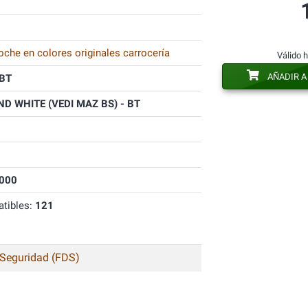
oche en colores originales carrocería
Válido 
AÑADIR A
BT
D WHITE (VEDI MAZ BS) - BT
000
tibles:
121
 Seguridad (FDS)