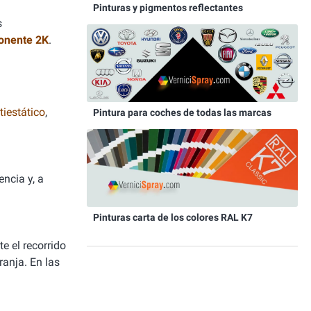
Pinturas y pigmentos reflectantes
s
onente 2K
.
iestático
,
Pintura para coches de todas las marcas
ncia y, a
Pinturas carta de los colores RAL K7
e el recorrido
ranja. En las