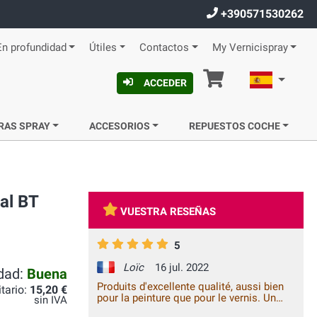
+390571530262
En profundidad
Útiles
Contactos
My Vernicispray
Cesta
Español
ACCEDER
RAS SPRAY
ACCESORIOS
REPUESTOS COCHE
al BT
VUESTRA RESEÑAS
5
Loïc
16 jul. 2022
idad:
Buena
Produits d'excellente qualité, aussi bien
itario:
15,20 €
pour la peinture que pour le vernis. Un
sin IVA
rendu final parfait !