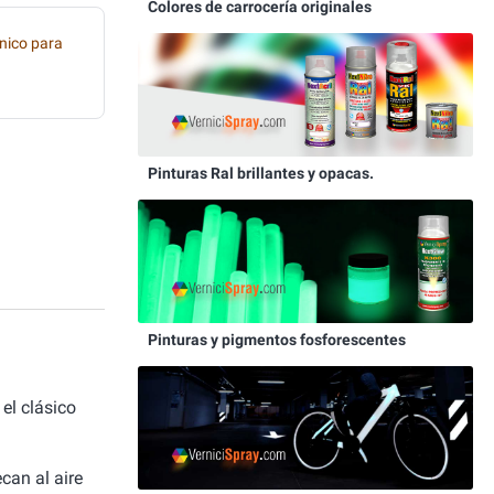
Colores de carrocería originales
nico para
Pinturas Ral brillantes y opacas.
Pinturas y pigmentos fosforescentes
el clásico
can al aire