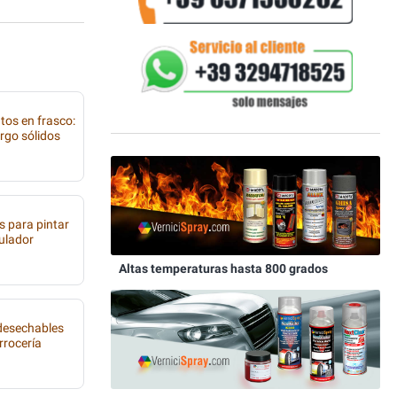
tos en frasco:
rgo sólidos
s para pintar
tulador
Altas temperaturas hasta 800 grados
 desechables
rrocería