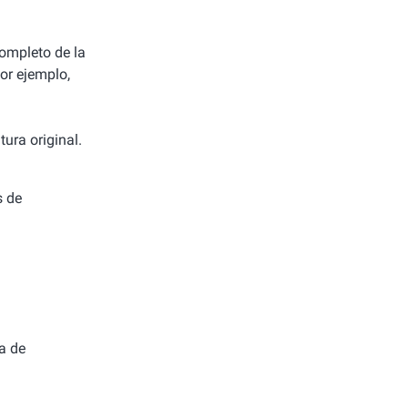
completo de la
or ejemplo,
ura original.
s de
a de