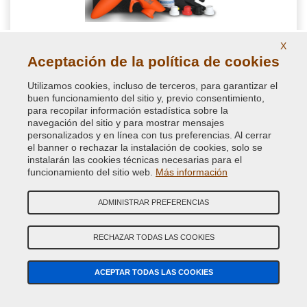
Kit de accesorios para retoque con aerosol
X
Aceptación de la política de cookies
Elige este kit completo y rentable especialmente diseñado con
Utilizamos cookies, incluso de terceros, para garantizar el
todos los accesorios para pintar con spray, en particular los
buen funcionamiento del sitio y, previo consentimiento,
accesorios retoque auto con aerosol o para pintado de piezas
para recopilar información estadística sobre la
de carrocería como espejos retrovisores y molduras
navegación del sitio y para mostrar mensajes
personalizados y en línea con tus preferencias. Al cerrar
el banner o rechazar la instalación de cookies, solo se
23,23 €
instalarán las cookies técnicas necesarias para el
IVA incluido
funcionamiento del sitio web.
Más información
ADMINISTRAR PREFERENCIAS
RECHAZAR TODAS LAS COOKIES
ACEPTAR TODAS LAS COOKIES