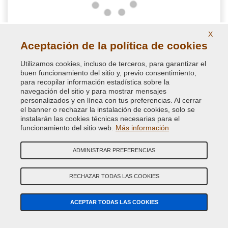
X
Aceptación de la política de cookies
Kit de accesorios para retoque con aerosol
Utilizamos cookies, incluso de terceros, para garantizar el
buen funcionamiento del sitio y, previo consentimiento,
Elige este kit completo y rentable especialmente diseñado con
para recopilar información estadística sobre la
todos los accesorios para pintar con spray, en particular los
navegación del sitio y para mostrar mensajes
personalizados y en línea con tus preferencias. Al cerrar
accesorios retoque auto con aerosol o para pintado de piezas
el banner o rechazar la instalación de cookies, solo se
de carrocería como espejos retrovisores y molduras
instalarán las cookies técnicas necesarias para el
funcionamiento del sitio web.
Más información
23,23 €
IVA incluido
ADMINISTRAR PREFERENCIAS
RECHAZAR TODAS LAS COOKIES
ACEPTAR TODAS LAS COOKIES