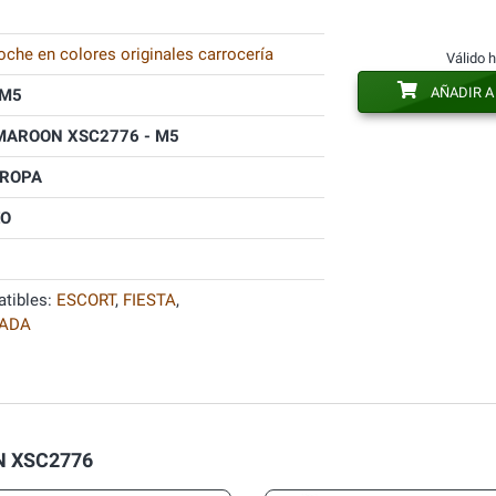
oche en colores originales carrocería
Válido 
AÑADIR A
M5
MAROON XSC2776 - M5
UROPA
O
tibles:
ESCORT
,
FIESTA
,
NADA
ON XSC2776