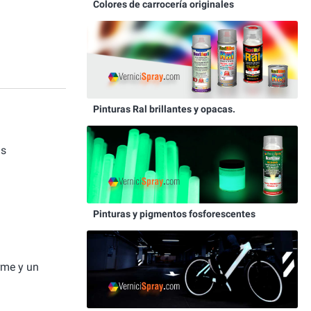
Colores de carrocería originales
Pinturas Ral brillantes y opacas.
as
Pinturas y pigmentos fosforescentes
rme y un