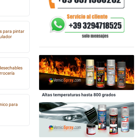
s para pintar
tulador
 desechables
rrocería
Altas temperaturas hasta 800 grados
nico para