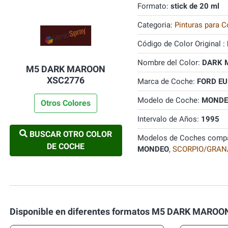
Formato:
stick de 20 ml
Categoria:
Pinturas para C
Código de Color Original :
Nombre del Color:
DARK 
M5 DARK MAROON
XSC2776
Marca de Coche:
FORD E
Modelo de Coche:
MONDE
Otros Colores
Intervalo de Años:
1995
BUSCAR OTRO COLOR
Modelos de Coches compa
DE COCHE
MONDEO
,
SCORPIO/GRA
Disponible en diferentes formatos M5 DARK MARO