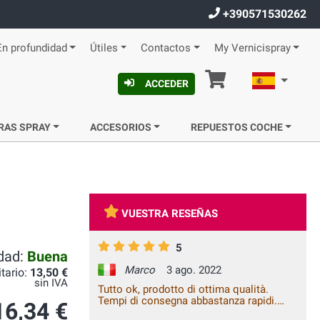
+390571530262
En profundidad
Útiles
Contactos
My Vernicispray
Cesta
Español
ACCEDER
RAS SPRAY
ACCESORIOS
REPUESTOS COCHE
VUESTRA RESEÑAS
5
idad:
Buena
Marco
3 ago. 2022
itario:
13,50 €
sin IVA
Tutto ok, prodotto di ottima qualità.
Tempi di consegna abbastanza rapidi.
16,34 €
Prezzi e costi di spedizione un po' alti ma