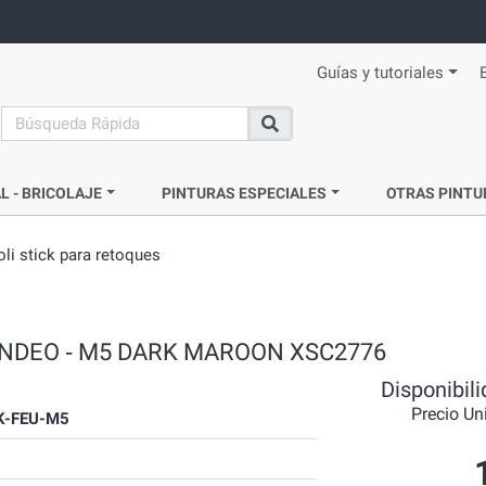
Guías y tutoriales
search
Buscar
L - BRICOLAJE
PINTURAS ESPECIALES
OTRAS PINTU
oli stick para retoques
 MONDEO ‐ M5 DARK MAROON XSC2776
Disponibil
Precio Un
K-FEU-M5