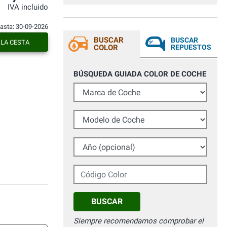
i prodotti sono a livello professionale
IVA incluido
quindi non bisogna guardare all'euro.
hasta: 30-09-2026
BUSCAR
BUSCAR
 LA CESTA
COLOR
REPUESTOS
BÚSQUEDA GUIADA COLOR DE COCHE
Marca de Coche
Modelo de Coche
Año (opcional)
Código Color
BUSCAR
Siempre recomendamos comprobar el