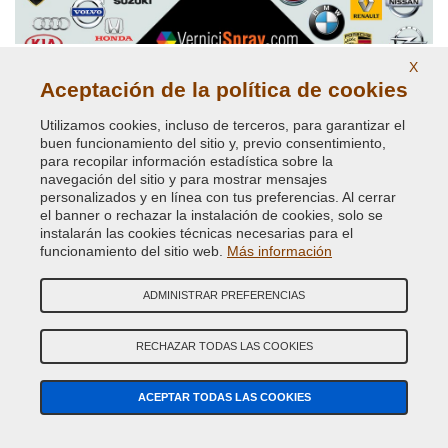
X
Aceptación de la política de cookies
Utilizamos cookies, incluso de terceros, para garantizar el
buen funcionamiento del sitio y, previo consentimiento,
para recopilar información estadística sobre la
navegación del sitio y para mostrar mensajes
Dirección:
E-COMIT srl, Via Giuseppe Di Vittorio, 93-95 - Z.I. Terrafino -
personalizados y en línea con tus preferencias. Al cerrar
50053 EMPOLI (FI) Italy
el banner o rechazar la instalación de cookies, solo se
instalarán las cookies técnicas necesarias para el
Tel:
(+39) 0571.530262
funcionamiento del sitio web.
Más información
Fax:
(+39) 0571.534056
ADMINISTRAR PREFERENCIAS
Email:
info@vernicispray.com
CIF:
IT06818930486
RECHAZAR TODAS LAS COOKIES
ACEPTAR TODAS LAS COOKIES
PAGOS SEGUROS