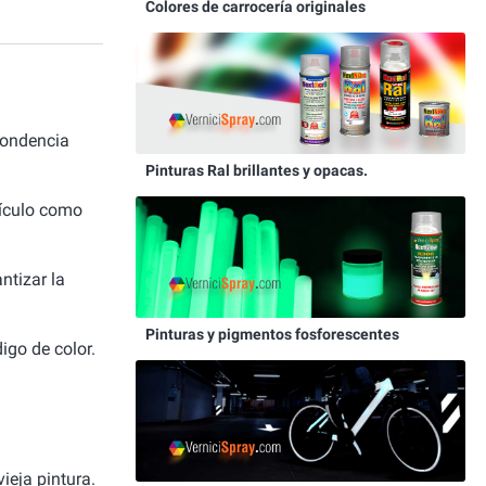
Colores de carrocería originales
pondencia
Pinturas Ral brillantes y opacas.
hículo como
ntizar la
Pinturas y pigmentos fosforescentes
igo de color.
ieja pintura.