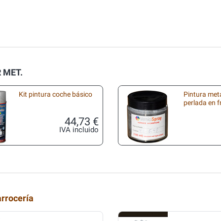
R MET.
Kit pintura coche básico
Pintura met
perlada en 
44,73 €
IVA incluido
arrocería