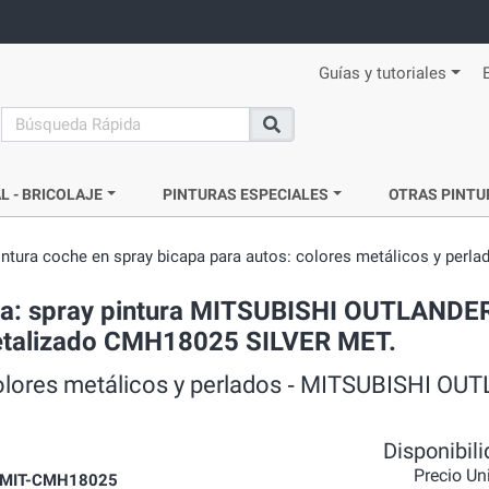
Guías y tutoriales
search
Buscar
L - BRICOLAJE
PINTURAS ESPECIALES
OTRAS PINTU
intura coche en spray bicapa para autos: colores metálicos y perla
da: spray pintura MITSUBISHI OUTLANDER
 metalizado CMH18025 SILVER MET.
colores metálicos y perlados ‐ MITSUBISHI OU
Disponibil
Precio Un
MIT-CMH18025