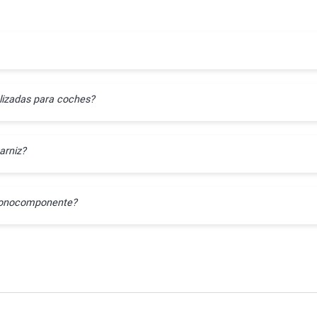
lizadas para coches?
arniz?
l monocomponente?