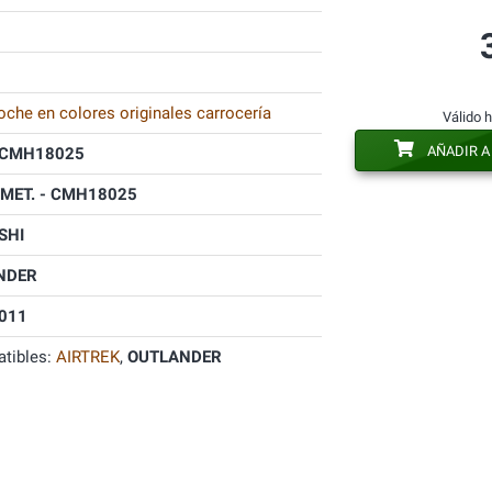
oche en colores originales carrocería
Válido 
AÑADIR A
CMH18025
 MET. - CMH18025
SHI
NDER
011
tibles:
AIRTREK
,
OUTLANDER