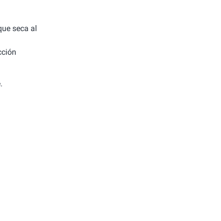
 que seca al
cción
.