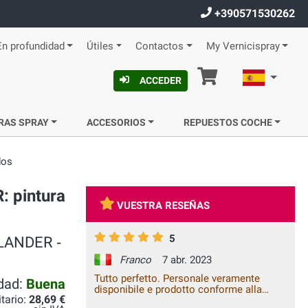
+390571530262
En profundidad
Útiles
Contactos
My Vernicispray
Cesta
Español
ACCEDER
RAS SPRAY
ACCESORIOS
REPUESTOS COCHE
dos
: pintura
VUESTRA RESEÑAS
5
TLANDER ‐
Franco
7 abr. 2023
Tutto perfetto. Personale veramente
idad:
Buena
disponibile e prodotto conforme alla
itario:
28,69 €
descrizione