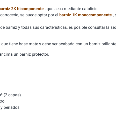
barniz 2K bicomponente
, que seca mediante catálisis.
carrocería, se puede optar por el
barniz 1K monocomponente
,
e barniz y todas sus características, es posible consultar la se
ca que tiene base mate y debe ser acabada con un barniz brillante
a encima un barniz protector.
² (2 capas).
tro.
y perlados.