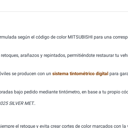
ormulada según el código de color MITSUBISHI para una corres
 retoques, arañazos y repintados, permitiéndote restaurar tu ve
óviles se producen con un
sistema tintométrico digital
para gara
aboradas bajo pedido mediante tintómetro, en base a tu propio cód
25 SILVER MET..
empre el retoque y evita crear cortes de color marcados con la v