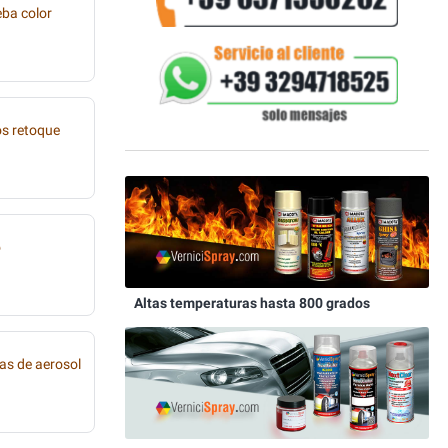
eba color
os retoque
o
Altas temperaturas hasta 800 grados
as de aerosol