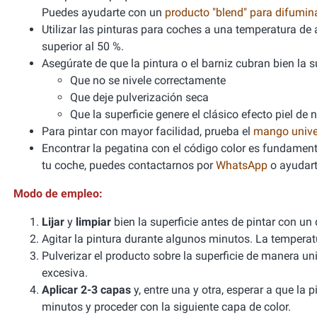
Puedes ayudarte con un
producto "blend" para difumi
Utilizar las pinturas para coches a una temperatura 
superior al 50 %.
Asegúrate de que la pintura o el barniz cubran bien la sup
Que no se nivele correctamente
Que deje pulverización seca
Que la superficie genere el clásico efecto piel de 
Para pintar con mayor facilidad, prueba el
mango unive
Encontrar la pegatina con el código color es fundamenta
tu coche, puedes contactarnos por
WhatsApp
o ayudart
Modo de empleo:
Lijar
y
limpiar
bien la superficie antes de pintar con un
Agitar la pintura durante algunos minutos. La tempera
Pulverizar el producto sobre la superficie de manera un
excesiva.
Aplicar 2-3 capas
y, entre una y otra, esperar a que la
minutos y proceder con la siguiente capa de color.