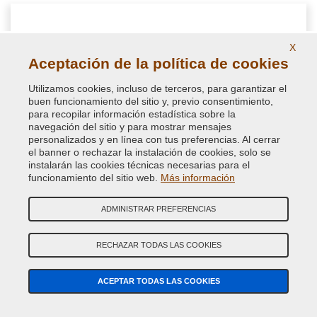
X
Aceptación de la política de cookies
Utilizamos cookies, incluso de terceros, para garantizar el
buen funcionamiento del sitio y, previo consentimiento,
para recopilar información estadística sobre la
navegación del sitio y para mostrar mensajes
personalizados y en línea con tus preferencias. Al cerrar
el banner o rechazar la instalación de cookies, solo se
instalarán las cookies técnicas necesarias para el
Pistola para aerosol
funcionamiento del sitio web.
Más información
ADMINISTRAR PREFERENCIAS
Empuñadura de pistola para todas las latas de aerosol.
Ergonómica y garantizada por VerniciSpray, para pulverizar la
pintura mejor y evitar goteo
RECHAZAR TODAS LAS COOKIES
ACEPTAR TODAS LAS COOKIES
7,14 €
IVA incluido