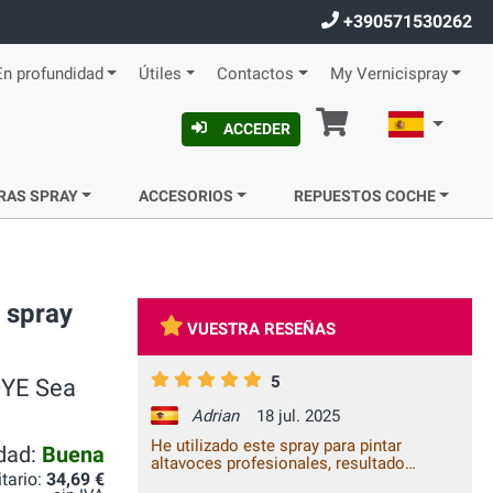
+390571530262
En profundidad
Útiles
Contactos
My Vernicispray
Cesta
Español
ACCEDER
RAS SPRAY
ACCESORIOS
REPUESTOS COCHE
 spray
VUESTRA RESEÑAS
5
DYE Sea
Adrian
18 jul. 2025
He utilizado este spray para pintar
idad:
Buena
altavoces profesionales, resultado
itario:
34,69 €
espectacular, no es barato, pero la