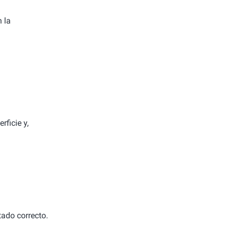
 la
rficie y,
tado correcto.