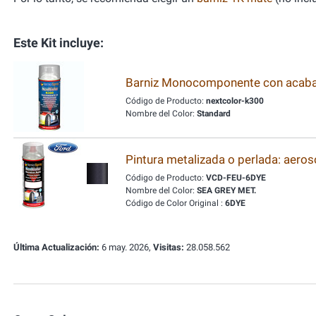
Este Kit incluye:
Barniz Monocomponente con acabado
Código de Producto:
nextcolor-k300
Nombre del Color:
Standard
Pintura metalizada o perlada: aeros
Código de Producto:
VCD-FEU-6DYE
Nombre del Color:
SEA GREY MET.
Código de Color Original :
6DYE
Última Actualización:
6 may. 2026,
Visitas:
28.058.562