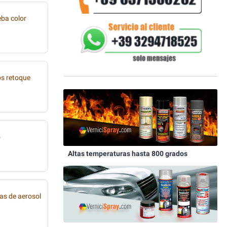
eba color
os retoque
o
Altas temperaturas hasta 800 grados
as de aerosol