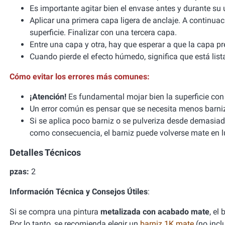
Es importante agitar bien el envase antes y durante su 
Aplicar una primera capa ligera de anclaje. A continu
superficie. Finalizar con una tercera capa.
Entre una capa y otra, hay que esperar a que la capa p
Cuando pierde el efecto húmedo, significa que está list
Cómo evitar los errores más comunes:
¡Atención!
Es fundamental mojar bien la superficie con 
Un error común es pensar que se necesita menos barniz 
Si se aplica poco barniz o se pulveriza desde demasiado
como consecuencia, el barniz puede volverse mate en lu
Detalles Técnicos
pzas:
2
Información Técnica y Consejos Útiles
:
Si se compra una pintura
metalizada con acabado mate
, el
Por lo tanto, se recomienda elegir un
barniz 1K mate
(no inclu