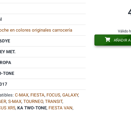
l
oche en colores originales carrocería
Válido 
AÑADIR A
6DYE
EY MET.
UROPA
O-TONE
017
tibles:
C-MAX
,
FIESTA
,
FOCUS
,
GALAXY
,
GER
,
S-MAX
,
TOURNEO
,
TRANSIT
,
CUS XR5
,
KA TWO-TONE
,
FIESTA VAN
,