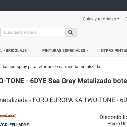
Guías y tutoriales
search
Buscar
L - BRICOLAJE
PINTURAS ESPECIALES
OTRAS PINTU
it básico spray para retoque de carrocería metalizada
O-TONE - 6DYE Sea Grey Metalizado bote
ía metalizada ‐ FORD EUROPA KA TWO-TONE ‐ 6
mentarios
)
Disponibil
Precio Un
-VCD-FEU-6DYE