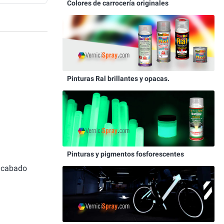
Colores de carrocería originales
Pinturas Ral brillantes y opacas.
Pinturas y pigmentos fosforescentes
 acabado