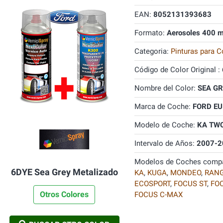
EAN:
8052131393683
Formato:
Aerosoles 400 m
Categoria:
Pinturas para C
Código de Color Original :
Nombre del Color:
SEA GR
Marca de Coche:
FORD E
Modelo de Coche:
KA TW
Intervalo de Años:
2007-2
Modelos de Coches compa
6DYE Sea Grey Metalizado
KA
,
KUGA
,
MONDEO
,
RAN
ECOSPORT
,
FOCUS ST
,
FO
Otros Colores
FOCUS C-MAX